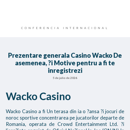
CONFERENCIA INTERNACIONAL
Prezentare generala Casino Wacko De
asemenea, ?i Motive pentru a fi te
inregistrezi
5 de julio de 2026
Wacko Casino
Wacko Casino a fi Un terasa din ia o ?ansa ?i jocuri de
noroc sportive concentrarea pe jucatorilor departe de
Romania, operata de Crowd Entertainment Ltd. ?i