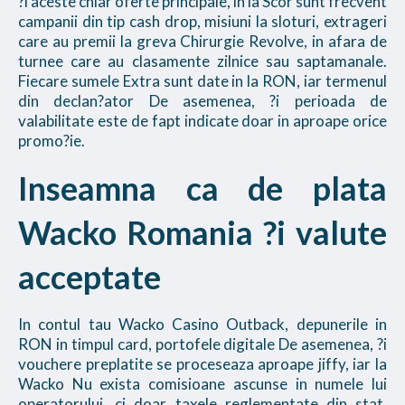
?i aceste chiar oferte principale, in la Scor sunt frecvent
campanii din tip cash drop, misiuni la sloturi, extrageri
care au premii la greva Chirurgie Revolve, in afara de
turnee care au clasamente zilnice sau saptamanale.
Fiecare sumele Extra sunt date in la RON, iar termenul
din declan?ator De asemenea, ?i perioada de
valabilitate este de fapt indicate doar in aproape orice
promo?ie.
Inseamna ca de plata
Wacko Romania ?i valute
acceptate
In contul tau Wacko Casino Outback, depunerile in
RON in timpul card, portofele digitale De asemenea, ?i
vouchere preplatite se proceseaza aproape jiffy, iar la
Wacko Nu exista comisioane ascunse in numele lui
operatorului, ci doar taxele reglementate din stat.