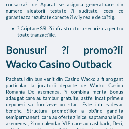
consacra?i de Aparat se asigura generatoare din
numere aleatorii testate ?i auditate, ceea ce
garanteaza rezultate corecte ?i wily reale de ca?tig.
? Criptare SSL ?i infrastructura securizata pentru
toate tranzac?iile.
Bonusuri ?i promo?ii
Wacko Casino Outback
Pachetul din bun venit din Casino Wacko a fi arogant
particular la jucatorii departe de Wacko Casino
Romania De asemenea, ?i combina menta Bonus
adaugat care au tambur gratuite, astfel incat primele
depuneri sa furnizeze un start Este intr -adevar
benefic. Structura promo?iilor a ob?ine gandita
semipermanent, care au oferte zilnice, saptamanale De
asemenea, ?i un calendar VIP care au cashback, Deci,