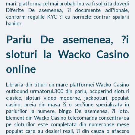
mari, platforma cel mai probabil nu va fi solicita dovedi
Diferite De asemenea, ?i documente adi?ionale,
conform regulile KYC ?i cu normele contrar spalarii
banilor.
Pariu De asemenea, ?i
sloturi la Wacko Casino
online
Libraria din titluri un mare platformei Wacko Casino
outbound urmatorul.300 din pariu, acoperind sloturi
clasice, sloturi video moderne, jackpoturi, populat
casino, preia din masa ?i o sec?iune specializata in
pariurilor la numere, bingo De asemenea, ?i loto.
Element din Wacko Casino telecomanda concentrarea
pe sloturilor este completata din numeroase mese
populat care au dealeri reali, ?i din cauza o afacere