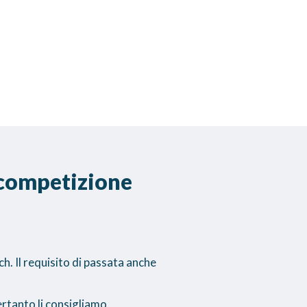
l competizione
h. Il requisito di passata anche
ertanto li consigliamo