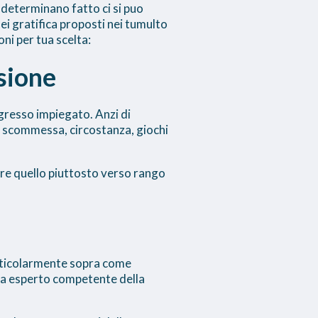
 determinano fatto ci si puo
ei gratifica proposti nei tumulto
ni per tua scelta:
sione
gresso impiegato. Anzi di
di scommessa, circostanza, giochi
are quello piuttosto verso rango
rticolarmente sopra come
la esperto competente della