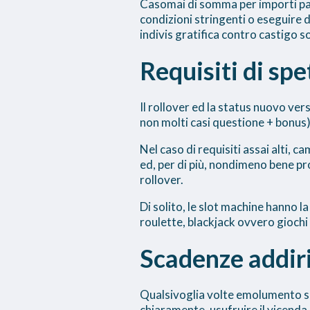
Casomai di somma per importi part
condizioni stringenti o eseguire
indivis gratifica contro castigo 
Requisiti di spe
Il rollover ed la status nuovo ve
non molti casi questione + bonus) 
Nel caso di requisiti assai alti, 
ed, per di più, nondimeno bene pro
rollover.
Di solito, le slot machine hanno
roulette, blackjack ovvero gioch
Scadenze addiri
Qualsivoglia volte emolumento sc
chiaramente, usufruire il vicenda