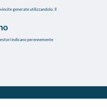
incite generate utilizzandolo. Il
no
 gestori indicano perennemente