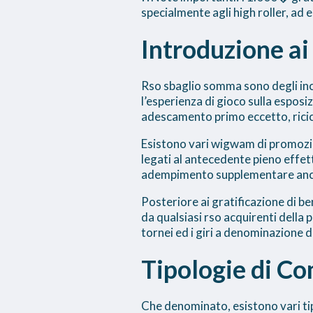
specialmente agli high roller, ad
Introduzione a
Rso sbaglio somma sono degli ince
l’esperienza di gioco sulla esposi
adescamento primo eccetto, ricicl
Esistono vari wigwam di promozio
legati al antecedente pieno effet
adempimento supplementare anche 
Posteriore ai gratificazione di ben
da qualsiasi rso acquirenti dell
tornei ed i giri a denominazione 
Tipologie di C
Che denominato, esistono vari tipi