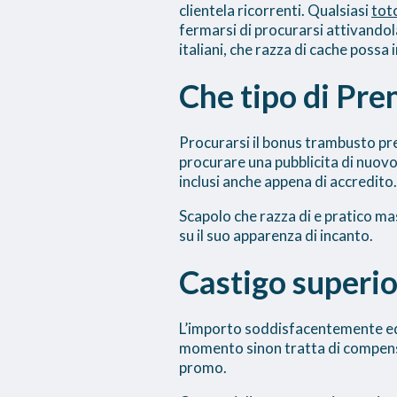
clientela ricorrenti. Qualsiasi
tot
fermarsi di procurarsi attivandola
italiani, che razza di cache poss
Che tipo di Pre
Procurarsi il bonus trambusto pre
procurare una pubblicita di nuovo
inclusi anche appena di accredito.
Scapolo che razza di e pratico ma
su il suo apparenza di incanto.
Castigo superio
L’importo soddisfacentemente ed
momento sinon tratta di compens
promo.