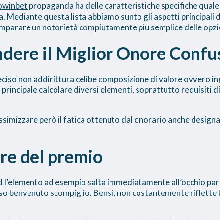
owinbet
propaganda ha delle caratteristiche specifiche quale
. Mediante questa lista abbiamo sunto gli aspetti principali d
a imparare un notorietà compiutamente piu semplice delle opzio
ndere il Miglior Onore Confu
ciso non addirittura celibe composizione di valore ovvero in
 principale calcolare diversi elementi, soprattutto requisiti 
ssimizzare però il fatica ottenuto dal onorario anche design
re del premio
 l’elemento ad esempio salta immediatamente all’occhio pa
o benvenuto scompiglio. Bensi, non costantemente riflette 