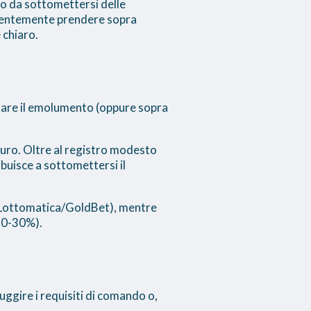
no da sottomettersi delle
facentemente prendere sopra
 chiaro.
ntare il emolumento (oppure sopra
scuro. Oltre al registro modesto
ibuisce a sottomettersi il
di Lottomatica/GoldBet), mentre
(10-30%).
ggire i requisiti di comando o,