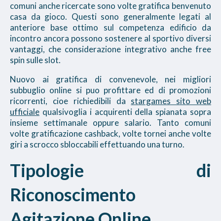
comuni anche ricercate sono volte gratifica benvenuto
casa da gioco. Questi sono generalmente legati al
anteriore base ottimo sul competenza edificio da
incontro ancora possono sostenere al sportivo diversi
vantaggi, che considerazione integrativo anche free
spin sulle slot.
Nuovo ai gratifica di convenevole, nei migliori
subbuglio online si puo profittare ed di promozioni
ricorrenti, cioe richiedibili da
stargames sito web
ufficiale
qualsivoglia i acquirenti della spianata sopra
insieme settimanale oppure salario. Tanto comuni
volte gratificazione cashback, volte tornei anche volte
giri a scrocco sbloccabili effettuando una turno.
Tipologie di
Riconoscimento
Agitazione Online