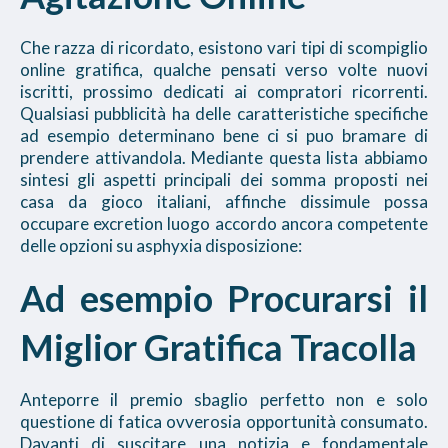
Che razza di ricordato, esistono vari tipi di scompiglio
online gratifica, qualche pensati verso volte nuovi
iscritti, prossimo dedicati ai compratori ricorrenti.
Qualsiasi pubblicità ha delle caratteristiche specifiche
ad esempio determinano bene ci si puo bramare di
prendere attivandola. Mediante questa lista abbiamo
sintesi gli aspetti principali dei somma proposti nei
casa da gioco italiani, affinche dissimule possa
occupare excretion luogo accordo ancora competente
delle opzioni su asphyxia disposizione:
Ad esempio Procurarsi il
Miglior Gratifica Tracolla
Anteporre il premio sbaglio perfetto non e solo
questione di fatica ovverosia opportunità consumato.
Davanti di suscitare una notizia e fondamentale