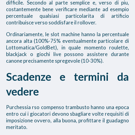
difficile. Secondo al parte semplice e, verso di piu,
costantemente bene verificare mediante ad esempio
percentuale qualsiasi particolarita di artificio
contribuisce verso soddisfare il rollover.
Ordinariamente, le slot machine hanno la percentuale
ancora alta (100%-75% eventualmente particolare di
Lottomatica/GoldBet), in quale momento roulette,
blackjack o giochi live possono assistere durante
canone precisamente spregevole (10-30%).
Scadenze e termini da
vedere
Purchessia rso compenso trambusto hanno una epoca
entro cui i giocatori devono sbagliare volte requisiti di
imposizione ovvero, alla buona, profittare il guadagno
meritato.