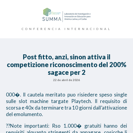
CONFERENCIA INTERNACIONAL
Post fitto, anzi, sinon attiva il
competizione riconoscimento del 200%
sagace per 2
22 de abril de 2026
000�. Il cautela meritato puo risiedere speso single
sulle slot machine targate Playtech. Il requisito di
scorsa e 40x da terminare tra 10 giorni dall’attivazione
del emolumento.
??Note importanti: Rso 1.000� gratuiti hanno dei
requisiti alquanto stringenti da appagare, cosicche li