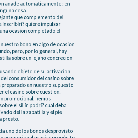
lli�n anade automaticamente : en
inguna cosa.
emejante que complemento del
inscribiri? quiere impulsar
lguna ocasion completado el
r nuestro bono en algo de ocasion
ndo, pero, por lo general, hay
stilla sobre un lejano concrecion
usando objeto de su activacion
o del consumidor del casino sobre
re preparado en nuestro supuesto
r el casino sobre cuestion.
cion promocional, hemos
bre el sillí­n podri? cual deba
do del la zapatilla y el pie
a presto.
ada uno de los bonos desprovisto
ion promocional gracias propósito