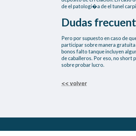
de el patologi�a de el tunel carp
Dudas frecuent
Pero por supuesto en caso de que
participar sobre manera gratuita 
bonos falto tanque incluyen algun
de caballeros. Por eso, no short 
sobre probar lucro.
<< volver