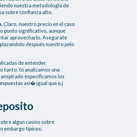
uiendo nuestra metodologia de
sa sobre confianza alto.
a. Claro, nuestro precio en el caso
o punto significativo, aunque
entar aprovecharlo. Asegurate
esplazandolo después nuestro pelo
plicadas de entender,
lo tanto, tú analizamos una
ranspirado especificamos los
espuestas asi� igual que e.j
eposito
sobre algun casino sobre
n embargo tí­picos: