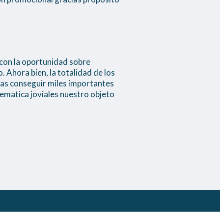
 con la oportunidad sobre
 Ahora bien, la totalidad de los
rias conseguir miles importantes
tematica joviales nuestro objeto