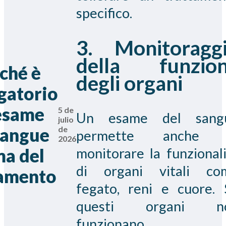
specifico.
3. Monitoragg
della funzio
ché è
degli organi
gatorio
esame
5 de
Un esame del sang
julio
de
sangue
permette anche 
2026
monitorare la funzional
ma del
di organi vitali co
tamento
fegato, reni e cuore. 
questi organi n
funzionano