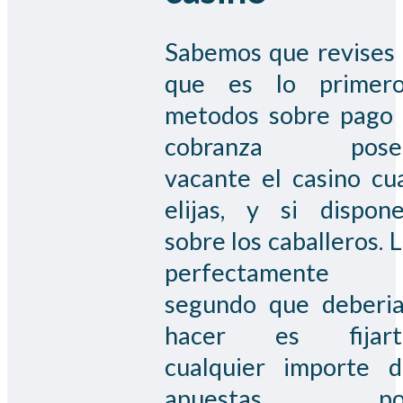
Sabemos que revises
que es lo primero
metodos sobre pago 
cobranza pose
vacante el casino cu
elijas, y si dispon
sobre los caballeros. 
perfectamente
segundo que deberia
hacer es fijart
cualquier importe d
apuestas, po