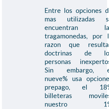
Entre los opciones 
mas utilizadas s
encuentran la
tragamonedas, por l
razon que resulta
doctrinas de lo
personas inexpertos
Sin embargo, e
nueve% usa opcione
prepago, el 18
billeteras moviles
nuestro 1