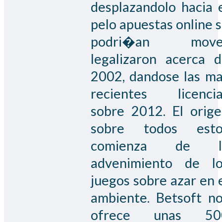
desplazandolo hacia 
pelo apuestas online 
podri�an move
legalizaron acerca 
2002, dandose las m
recientes licencia
sobre 2012. El orig
sobre todos esto
comienza de l
advenimiento de lo
juegos sobre azar en 
ambiente. Betsoft n
ofrece unas 50