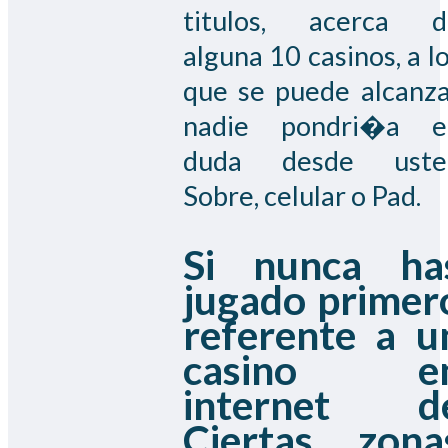
titulos, acerca d
alguna 10 casinos, a l
que se puede alcanz
nadie pondri�a e
duda desde uste
Sobre, celular o Pad.
Si nunca ha
jugado primer
referente a u
casino e
internet d
Ciertas zona