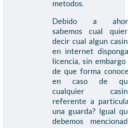
metodos.
Debido a ahor
sabemos cual quier
decir cual algun casi
en internet dispong
licencia, sin embargo
de que forma conoce
en caso de qu
cualquier casin
referente a particul
una guarda? Igual q
debemos mencionad