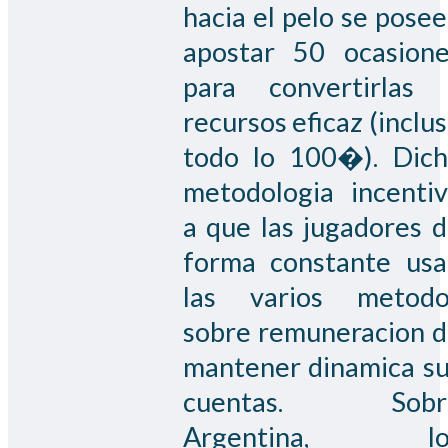
hacia el pelo se pose
apostar 50 ocasione
para convertirlas 
recursos eficaz (inclu
todo lo 100�). Dich
metodologia incenti
a que las jugadores 
forma constante usa
las varios metodo
sobre remuneracion 
mantener dinamica s
cuentas. Sobr
Argentina, lo