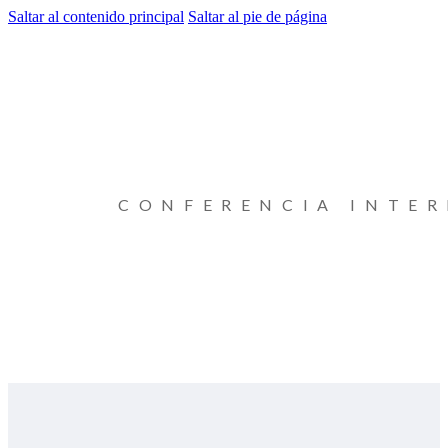
Saltar al contenido principal
Saltar al pie de página
CONFERENCIA INTE