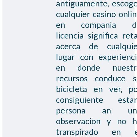
antiguamente, escog
cualquier casino onli
en compania d
licencia significa ret
acerca de cualquie
lugar con experienc
en donde nuestr
recursos conduce s
bicicleta en ver, p
consiguiente estar
persona an un
observacion y no h
transpirado en e