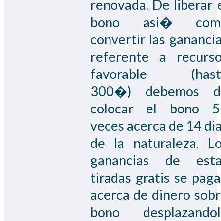
renovada. De liberar 
bono asi� com
convertir las gananci
referente a recurso
favorable (hast
300�) debemos d
colocar el bono 5
veces acerca de 14 di
de la naturaleza. L
ganancias de esta
tiradas gratis se pag
acerca de dinero sob
bono desplazandol