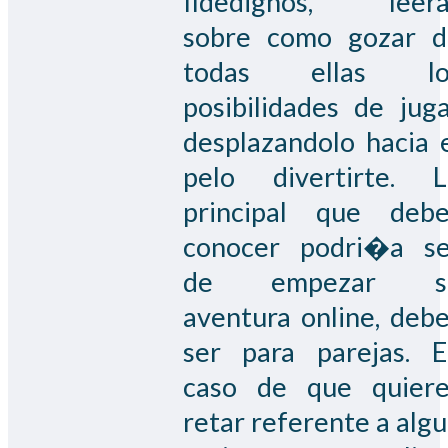
fidedignos, leera
sobre como gozar d
todas ellas lo
posibilidades de jug
desplazandolo hacia 
pelo divertirte. L
principal que debe
conocer podri�a se
de empezar s
aventura online, deb
ser para parejas. E
caso de que quiere
retar referente a alg