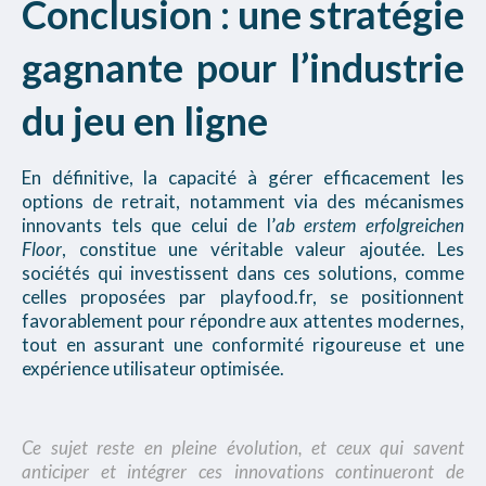
Conclusion : une stratégie
gagnante pour l’industrie
du jeu en ligne
En définitive, la capacité à gérer efficacement les
options de retrait, notamment via des mécanismes
innovants tels que celui de l’
ab erstem erfolgreichen
Floor
, constitue une véritable valeur ajoutée. Les
sociétés qui investissent dans ces solutions, comme
celles proposées par playfood.fr, se positionnent
favorablement pour répondre aux attentes modernes,
tout en assurant une conformité rigoureuse et une
expérience utilisateur optimisée.
Ce sujet reste en pleine évolution, et ceux qui savent
anticiper et intégrer ces innovations continueront de