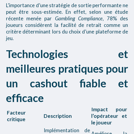
L’importance d’une stratégie de sortie performante ne
peut être sous-estimée. En effet, selon une étude
récente menée par
Gambling Compliance
, 78% des
joueurs considèrent la facilité de retrait comme un
critère déterminant lors du choix d’une plateforme de
jeu.
Technologies et
meilleures pratiques pour
un cashout fiable et
efficace
Impact pour
Facteur
Description
l’opérateur et
critique
le joueur
Implémentation de
Améliore la