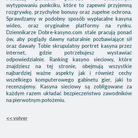
wytypowaniu punkciku, które to zapewni przyjemną
rozgrywkę, przychylne bonusy oraz zupełne ochrona.
Sprawdzamy w podobny sposób wypłacalne kasyna
wideo, oraz oryginalne platformy na rynku.
Dziennikarze Dobre-kasyno.com stale pracują ponad
ów, aby poglądy dawny naturalnie pozbawiające sił
oraz dawały Tobie skrupulatny portret kasyna przez
internet, gdzie potrzebujesz wystawiać
odpowiedzialnie. Ranking kasyno sieciowy, które
znajdziesz na tej stronie, obejmują wszystkie
najbardziej ważne aspekty jak i również cechy
wszelkiego komputerowego gabinetu gier, jaki to
recenzujemy. Kasyna sieciowy są zobligowane za
każdym razem układać bezpieczeństwo zawodników
na pierwotnym położeniu.
<< volver