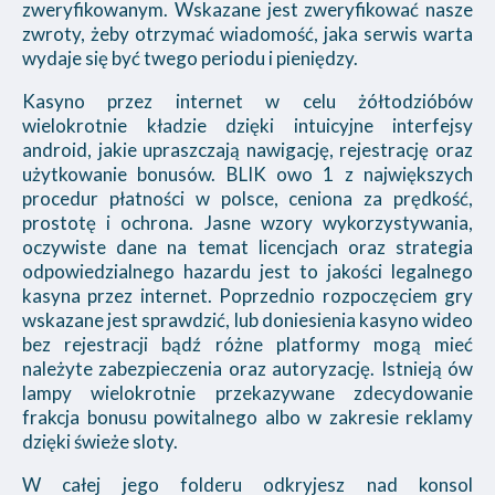
zweryfikowanym. Wskazane jest zweryfikować nasze
zwroty, żeby otrzymać wiadomość, jaka serwis warta
wydaje się być twego periodu i pieniędzy.
Kasyno przez internet w celu żółtodzióbów
wielokrotnie kładzie dzięki intuicyjne interfejsy
android, jakie upraszczają nawigację, rejestrację oraz
użytkowanie bonusów. BLIK owo 1 z największych
procedur płatności w polsce, ceniona za prędkość,
prostotę i ochrona. Jasne wzory wykorzystywania,
oczywiste dane na temat licencjach oraz strategia
odpowiedzialnego hazardu jest to jakości legalnego
kasyna przez internet. Poprzednio rozpoczęciem gry
wskazane jest sprawdzić, lub doniesienia kasyno wideo
bez rejestracji bądź różne platformy mogą mieć
należyte zabezpieczenia oraz autoryzację. Istnieją ów
lampy wielokrotnie przekazywane zdecydowanie
frakcja bonusu powitalnego albo w zakresie reklamy
dzięki świeże sloty.
W całej jego folderu odkryjesz nad konsol