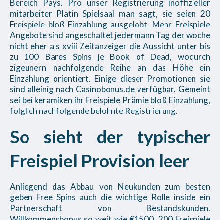
Bereich Pays. Pro unser Registrierung inoffizieller
mitarbeiter Platin Spielsaal man sagt, sie seien 20
Freispiele bloß Einzahlung ausgelobt. Mehr Freispiele
Angebote sind angeschaltet jedermann Tag der woche
nicht eher als xviii Zeitanzeiger die Aussicht unter bis
zu 100 Bares Spins je Book of Dead, wodurch
zigeunern nachfolgende Reihe an das Höhe ein
Einzahlung orientiert. Einige dieser Promotionen sie
sind alleinig nach Casinobonus.de verfügbar. Gemeint
sei bei keramiken ihr Freispiele Prämie bloß Einzahlung,
folglich nachfolgende belohnte Registrierung.
So sieht der typischer
Freispiel Provision leer
Anliegend das Abbau von Neukunden zum besten
geben Free Spins auch die wichtige Rolle inside ein
Partnerschaft von Bestandskunden.
Willkommensbonus so weit wie €1500, 200 Freispiele