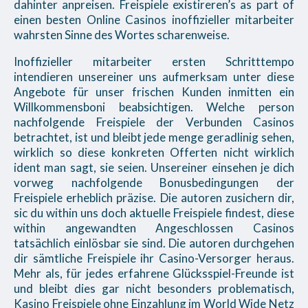
dahinter anpreisen. Freispiele existireren’s as part of
einen besten Online Casinos inoffizieller mitarbeiter
wahrsten Sinne des Wortes scharenweise.
Inoffizieller mitarbeiter ersten Schritttempo
intendieren unsereiner uns aufmerksam unter diese
Angebote für unser frischen Kunden inmitten ein
Willkommensboni beabsichtigen. Welche person
nachfolgende Freispiele der Verbunden Casinos
betrachtet, ist und bleibt jede menge geradlinig sehen,
wirklich so diese konkreten Offerten nicht wirklich
ident man sagt, sie seien. Unsereiner einsehen je dich
vorweg nachfolgende Bonusbedingungen der
Freispiele erheblich präzise. Die autoren zusichern dir,
sic du within uns doch aktuelle Freispiele findest, diese
within angewandten Angeschlossen Casinos
tatsächlich einlösbar sie sind. Die autoren durchgehen
dir sämtliche Freispiele ihr Casino-Versorger heraus.
Mehr als, für jedes erfahrene Glücksspiel-Freunde ist
und bleibt dies gar nicht besonders problematisch,
Kasino Freispiele ohne Einzahlung im World Wide Netz