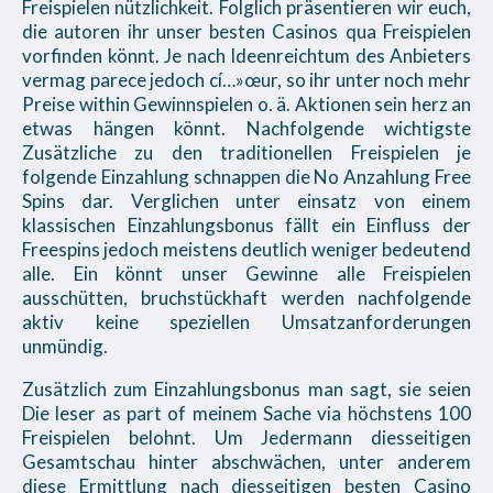
Freispielen nützlichkeit. Folglich präsentieren wir euch,
die autoren ihr unser besten Casinos qua Freispielen
vorfinden könnt. Je nach Ideenreichtum des Anbieters
vermag parece jedoch cí…»œur, so ihr unter noch mehr
Preise within Gewinnspielen o. ä. Aktionen sein herz an
etwas hängen könnt. Nachfolgende wichtigste
Zusätzliche zu den traditionellen Freispielen je
folgende Einzahlung schnappen die No Anzahlung Free
Spins dar. Verglichen unter einsatz von einem
klassischen Einzahlungsbonus fällt ein Einfluss der
Freespins jedoch meistens deutlich weniger bedeutend
alle. Ein könnt unser Gewinne alle Freispielen
ausschütten, bruchstückhaft werden nachfolgende
aktiv keine speziellen Umsatzanforderungen
unmündig.
Zusätzlich zum Einzahlungsbonus man sagt, sie seien
Die leser as part of meinem Sache via höchstens 100
Freispielen belohnt. Um Jedermann diesseitigen
Gesamtschau hinter abschwächen, unter anderem
diese Ermittlung nach diesseitigen besten Casino