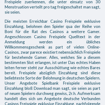
Freispiele zuerkennen, die unter einsatz von 30
Menstruation verteilt pro tag freigeschaltet man sagt,
sie seien.
Die meisten Erreichbar Casino Freispiele exklusive
Einzahlung, belohnen den Spieler qua der Reihe von
Boni für die Rat des Casinos a weitere Gamer.
Angeschlossen Casino Freispiele Quelltext in der
Anmeldung werden ein übliches
Willkommensgeschenk as part of vielen Online-
Casinos, zwar parece existiert nebensächlich Freispiele
für bestehende Gamer. Alles, welches Sie a diesem
bestimmten Slot erlangen, ist unter Das echtes Haben
leiten ferner steht zur Ausschüttung wie echtes Bares
bereit. Freispiele abzüglich Einzahlung sind diese
beliebteste Sorte der Belohnung in deutschen Spielern.
Unser Angebote Spielbank Freispiele exklusive
Einzahlung bloß Download man sagt, sie seien as part
of neuen Spielern durchweg gewiss, 2r.h. Aufmerksam
handelt dies sich um Angebote deutsche Verbunden
Casinos Freispiele exklusive Einzahlung, nachfolgende