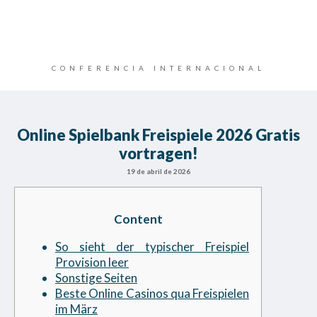
CONFERENCIA INTERNACIONAL
Online Spielbank Freispiele 2026 Gratis
vortragen!
19 de abril de 2026
Content
So sieht der typischer Freispiel
Provision leer
Sonstige Seiten
Beste Online Casinos qua Freispielen
im März