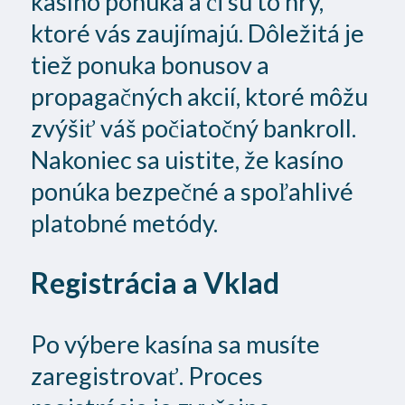
kasíno ponúka a či sú to hry,
ktoré vás zaujímajú. Dôležitá je
tiež ponuka bonusov a
propagačných akcií, ktoré môžu
zvýšiť váš počiatočný bankroll.
Nakoniec sa uistite, že kasíno
ponúka bezpečné a spoľahlivé
platobné metódy.
Registrácia a Vklad
Po výbere kasína sa musíte
zaregistrovať. Proces