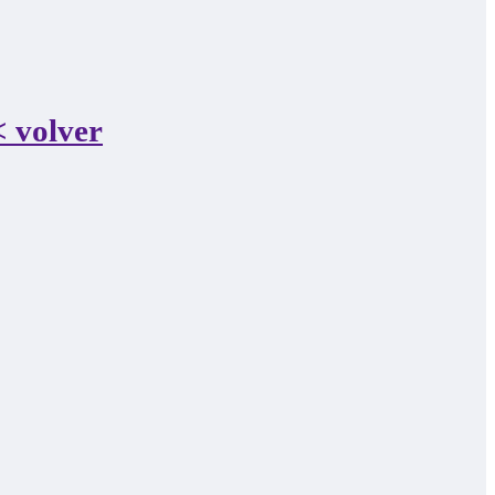
 volver