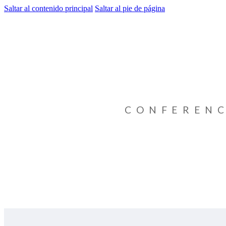
Saltar al contenido principal
Saltar al pie de página
CONFERENC