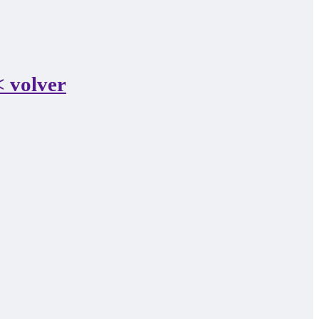
 volver