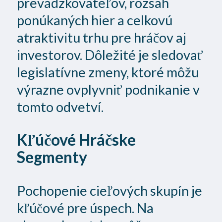
prevádzkovateľov, rozsah
ponúkaných hier a celkovú
atraktivitu trhu pre hráčov aj
investorov. Dôležité je sledovať
legislatívne zmeny, ktoré môžu
výrazne ovplyvniť podnikanie v
tomto odvetví.
Kľúčové Hráčske
Segmenty
Pochopenie cieľových skupín je
kľúčové pre úspech. Na