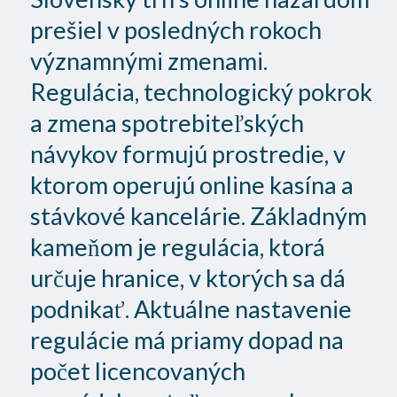
prešiel v posledných rokoch
významnými zmenami.
Regulácia, technologický pokrok
a zmena spotrebiteľských
návykov formujú prostredie, v
ktorom operujú online kasína a
stávkové kancelárie. Základným
kameňom je regulácia, ktorá
určuje hranice, v ktorých sa dá
podnikať. Aktuálne nastavenie
regulácie má priamy dopad na
počet licencovaných