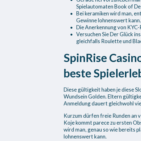
Spielautomaten Book of De
Bei keramiken wird man, en
Gewinne lohnenswert kann.
Die Anerkennung von KYC-
Versuchen Sie Der Glück ins
gleichfalls Roulette und Bla
SpinRise Casino
beste Spielerle
Diese gültigkeit haben je diese S
Wundsein Golden. Eltern gültigk
Anmeldung dauert gleichwohl vie
Kurzum dürfen freie Runden an vo
Koje kommt parece zu ersten Obsi
wird man, genau so wie bereits p
lohnenswert kann.