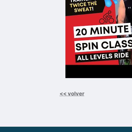
<< volver