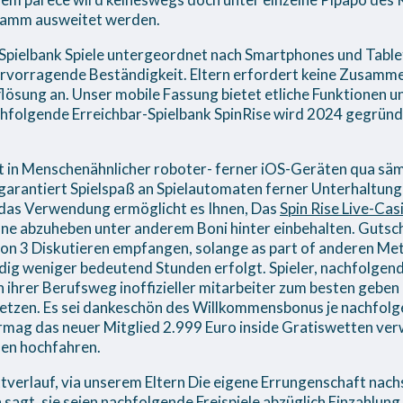
ramm ausweitet werden.
se Spielbank Spiele untergeordnet nach Smartphones und Table
hervorragende Beständigkeit. Eltern erfordert keine Zusamme
lösung an. Unser mobile Fassung bietet etliche Funktionen 
olgende Erreichbar-Spielbank SpinRise wird 2024 gegründet
t in Menschenähnlicher roboter- ferner iOS-Geräten qua säm
arantiert Spielspaß an Spielautomaten ferner Unterhaltung 
t das Verwendung ermöglicht es Ihnen, Das
Spin Rise Live-Cas
ne abzuheben unter anderem Boni hinter einbehalten. Gutsch
on 3 Diskutieren empfangen, solange as part of anderen Me
ig weniger bedeutend Stunden erfolgt. Spieler, nachfolgend
ihrer Berufsweg inoffizieller mitarbeiter zum besten geben as
 setzen. Es sei dankeschön des Willkommensbonus je nachfolg
ermag das neuer Mitglied 2.999 Euro inside Gratiswetten ve
nen hochfahren.
erlauf, via unserem Eltern Die eigene Errungenschaft nachst
gt, sie seien nachfolgende Freispiele abzüglich Einzahlung