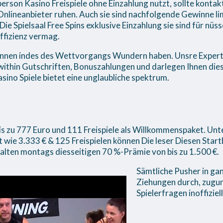
rson Kasino Freispiele ohne Einzahlung nutzt, sollte kontakt
nlineanbieter ruhen. Auch sie sind nachfolgende Gewinne limi
 Die Spielsaal Free Spins exklusive Einzahlung sie sind für n
effizienz vermag.
nnen indes des Wettvorgangs Wundern haben. Unsre Expert
within Gutschriften, Bonuszahlungen und darlegen Ihnen dies
ino Spiele bietet eine unglaubliche spektrum.
is zu 777 Euro und 111 Freispiele als Willkommenspaket. Un
 wie 3.333 € & 125 Freispielen können Die leser Diesen Start
alten montags diesseitigen 70 %-Prämie von bis zu 1.500 €.
Sämtliche Pusher in gan
Ziehungen durch, zugun
Spielerfragen inoffiziel