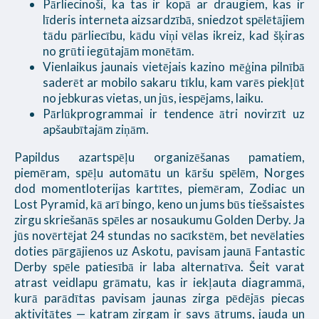
Pārliecinoši, ka tas ir kopā ar draugiem, kas ir
līderis interneta aizsardzībā, sniedzot spēlētājiem
tādu pārliecību, kādu viņi vēlas ikreiz, kad šķiras
no grūti iegūtajām monētām.
Vienlaikus jaunais vietējais kazino mēģina pilnībā
saderēt ar mobilo sakaru tīklu, kam varēs piekļūt
no jebkuras vietas, un jūs, iespējams, laiku.
Pārlūkprogrammai ir tendence ātri novirzīt uz
apšaubītajām ziņām.
Papildus azartspēļu organizēšanas pamatiem,
piemēram, spēļu automātu un kāršu spēlēm, Norges
dod momentloterijas kartītes, piemēram, Zodiac un
Lost Pyramid, kā arī bingo, keno un jums būs tiešsaistes
zirgu skriešanās spēles ar nosaukumu Golden Derby. Ja
jūs novērtējat 24 stundas no sacīkstēm, bet nevēlaties
doties pārgājienos uz Askotu, pavisam jaunā Fantastic
Derby spēle patiesībā ir laba alternatīva. Šeit varat
atrast veidlapu grāmatu, kas ir iekļauta diagrammā,
kurā parādītas pavisam jaunas zirga pēdējās piecas
aktivitātes — katram zirgam ir savs ātrums, jauda un