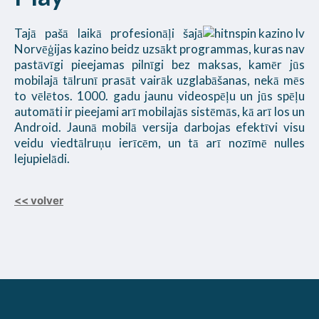
Tajā pašā laikā profesionāļi šajā
Norvēģijas kazino beidz uzsākt programmas, kuras nav
pastāvīgi pieejamas pilnīgi bez maksas, kamēr jūs
mobilajā tālrunī prasāt vairāk uzglabāšanas, nekā mēs
to vēlētos. 1000. gadu jaunu videospēļu un jūs spēļu
automāti ir pieejami arī mobilajās sistēmās, kā arī Ios un
Android. Jaunā mobilā versija darbojas efektīvi visu
veidu viedtālruņu ierīcēm, un tā arī nozīmē nulles
lejupielādi.
<< volver