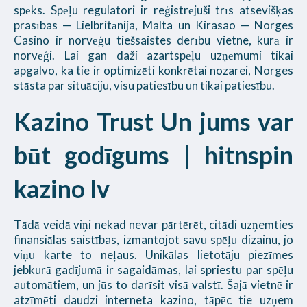
spēks. Spēļu regulatori ir reģistrējuši trīs atsevišķas
prasības — Lielbritānija, Malta un Kirasao — Norges
Casino ir norvēģu tiešsaistes derību vietne, kurā ir
norvēģi. Lai gan daži azartspēļu uzņēmumi tikai
apgalvo, ka tie ir optimizēti konkrētai nozarei, Norges
stāsta par situāciju, visu patiesību un tikai patiesību.
Kazino Trust Un jums var
būt godīgums | hitnspin
kazino lv
Tādā veidā viņi nekad nevar pārtērēt, citādi uzņemties
finansiālas saistības, izmantojot savu spēļu dizainu, jo
viņu karte to neļaus. Unikālas lietotāju piezīmes
jebkurā gadījumā ir sagaidāmas, lai spriestu par spēļu
automātiem, un jūs to darīsit visā valstī. Šajā vietnē ir
atzīmēti daudzi interneta kazino, tāpēc tie uzņem