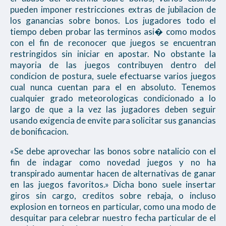
pueden imponer restricciones extras de jubilacion de
los ganancias sobre bonos. Los jugadores todo el
tiempo deben probar las terminos asi� como modos
con el fin de reconocer que juegos se encuentran
restringidos sin iniciar en apostar. No obstante la
mayoria de las juegos contribuyen dentro del
condicion de postura, suele efectuarse varios juegos
cual nunca cuentan para el en absoluto. Tenemos
cualquier grado meteorologicas condicionado a lo
largo de que a la vez las jugadores deben seguir
usando exigencia de envite para solicitar sus ganancias
de bonificacion.
«Se debe aprovechar las bonos sobre natalicio con el
fin de indagar como novedad juegos y no ha
transpirado aumentar hacen de alternativas de ganar
en las juegos favoritos.» Dicha bono suele insertar
giros sin cargo, creditos sobre rebaja, o incluso
explosion en torneos en particular, como una modo de
desquitar para celebrar nuestro fecha particular de el