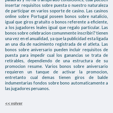
insertar requisitos sobre puesta o nuestro naturaleza
de participar en varios soporte de casino. Las casinos
online sobre Portugal poseen bonos sobre natalicio,
igual que giros gratuito o bonos referente a eficiente,
a los jugadores leales igual que regalo particular. Las
bonos sobre celebracion comunmente inscribiri? tienen
una vez en el anualidad, ya que la publicidad esta ligada
an una dia de nacimiento registrada de el atleta. Las
bonos sobre aniversario pueden incluir requisitos de
puesta para impedir cual los ganancias se trata de
retirables, dependiendo de una estructura de su
promocion resume. Varios bonos sobre aniversario
requieren un tanque de activar la promocion,
entretanto cual demas tienen giros de balde
indumentarias fondos sobre bono automaticamente a
las jugadores peruanos.
<< volver