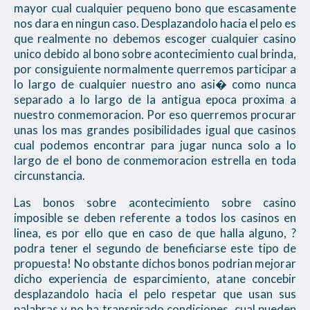
mayor cual cualquier pequeno bono que escasamente
nos dara en ningun caso. Desplazandolo hacia el pelo es
que realmente no debemos escoger cualquier casino
unico debido al bono sobre acontecimiento cual brinda,
por consiguiente normalmente querremos participar a
lo largo de cualquier nuestro ano asi� como nunca
separado a lo largo de la antigua epoca proxima a
nuestro conmemoracion. Por eso querremos procurar
unas los mas grandes posibilidades igual que casinos
cual podemos encontrar para jugar nunca solo a lo
largo de el bono de conmemoracion estrella en toda
circunstancia.
Las bonos sobre acontecimiento sobre casino
imposible se deben referente a todos los casinos en
linea, es por ello que en caso de que halla alguno, ?
podra tener el segundo de beneficiarse este tipo de
propuesta! No obstante dichos bonos podrian mejorar
dicho experiencia de esparcimiento, atane concebir
desplazandolo hacia el pelo respetar que usan sus
palabras y no ha transpirado condiciones, cual pueden