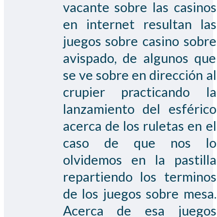
vacante sobre las casinos
en internet resultan las
juegos sobre casino sobre
avispado, de algunos que
se ve sobre en dirección al
crupier practicando la
lanzamiento del esférico
acerca de los ruletas en el
caso de que nos lo
olvidemos en la pastilla
repartiendo los terminos
de los juegos sobre mesa.
Acerca de esa juegos