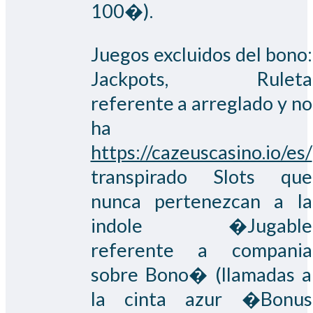
100�).
Juegos excluidos del bono:
Jackpots, Ruleta
referente a arreglado y no
ha
https://cazeuscasino.io/es/
transpirado Slots que
nunca pertenezcan a la
indole �Jugable
referente a compania
sobre Bono� (llamadas a
la cinta azur �Bonus