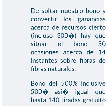
De soltar nuestro bono y
convertir los ganancias
acerca de recursos cierto
(incluso 300�) hay que
situar el bono 50
ocasiones acerca de 14
instantes sobre fibras de
fibras naturales.
Bono del 500% inclusive
500� asi� igual que
hasta 140 tiradas gratuito