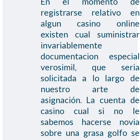
En el momento de
registrarse relativo en
algun casino online
existen cual suministrar
invariablemente
documentacion especial
verosimil, que seria
solicitada a lo largo de
nuestro arte de
asignación. La cuenta de
casino cual si no le
sabemos hacerse novia
sobre una grasa golfo se