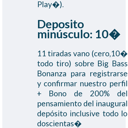
Play�).
Deposito
minúsculo: 10�
11 tiradas vano (cero,10�
todo tiro) sobre Big Bass
Bonanza para registrarse
y confirmar nuestro perfil
+ Bono de 200% del
pensamiento del inaugural
depósito inclusive todo lo
doscientas�