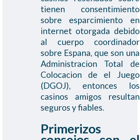
tienen consentimiento
sobre esparcimiento en
internet otorgada debido
al cuerpo coordinador
sobre Espana, que son una
Administracion Total de
Colocacion de el Juego
(DGOJ), entonces los
casinos amigos resultan
seguros y fiables.
Primerizos
consejos con el