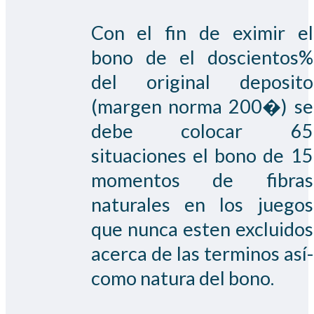
Con el fin de eximir el
bono de el doscientos%
del original deposito
(margen norma 200�) se
debe colocar 65
situaciones el bono de 15
momentos de fibras
naturales en los juegos
que nunca esten excluidos
acerca de las terminos así­
como natura del bono.