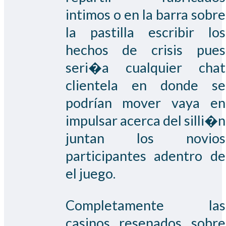
intimos o en la barra sobre
la pastilla escribir los
hechos de crisis pues
seri�a cualquier chat
clientela en donde se
podrí­an mover vaya en
impulsar acerca del silli�n
juntan los novios
participantes adentro de
el juego.
Completamente las
casinos resenados sobre