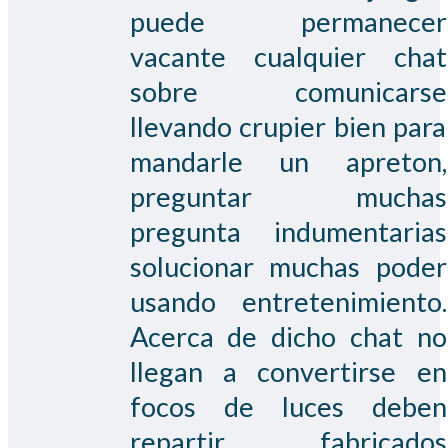
puede permanecer
vacante cualquier chat
sobre comunicarse
llevando crupier bien para
mandarle un apreton,
preguntar muchas
pregunta indumentarias
solucionar muchas poder
usando entretenimiento.
Acerca de dicho chat no
llegan a convertirse en
focos de luces deben
repartir fabricados