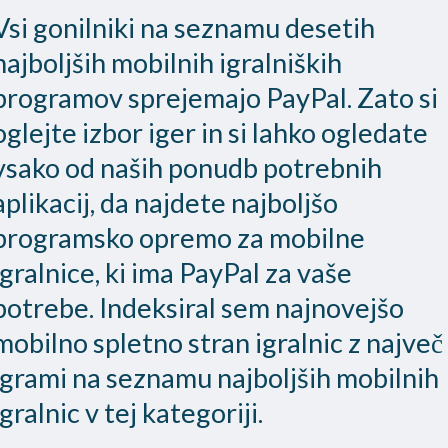
Vsi gonilniki na seznamu desetih
najboljših mobilnih igralniških
programov sprejemajo PayPal. Zato si
oglejte izbor iger in si lahko ogledate
vsako od naših ponudb potrebnih
aplikacij, da najdete najboljšo
programsko opremo za mobilne
igralnice, ki ima PayPal za vaše
potrebe. Indeksiral sem najnovejšo
mobilno spletno stran igralnic z največ
igrami na seznamu najboljših mobilnih
igralnic v tej kategoriji.