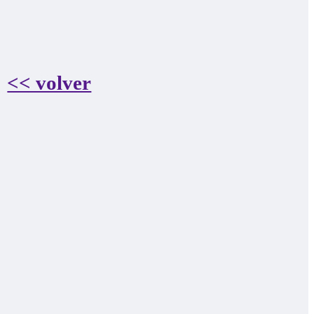
<< volver