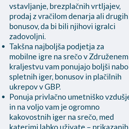
vstavljanje, brezplačnih vrtljajev,
prodaj z vračilom denarja ali drugih
bonusov, da bi bili njihovi igralci
zadovoljni.
Takšna najboljša podjetja za
mobilne igre na srečo v Združenem
kraljestvu vam ponujajo boljši nabo
spletnih iger, bonusov in plačilnih
ukrepov v GBP.
Ponuja privlačno umetniško vzdušj
in na voljo vam je ogromno
kakovostnih iger na srečo, med
katerimi lahko uživate – prikazanih