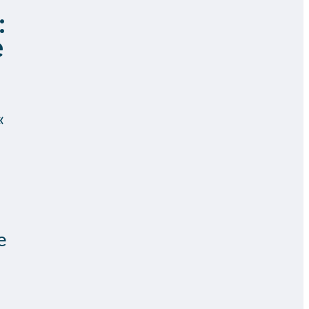
:
e
«
.
e