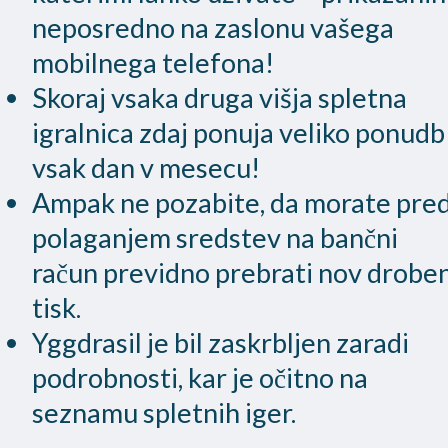
neposredno na zaslonu vašega
mobilnega telefona!
Skoraj vsaka druga višja spletna
igralnica zdaj ponuja veliko ponudb
vsak dan v mesecu!
Ampak ne pozabite, da morate pre
polaganjem sredstev na bančni
račun previdno prebrati nov drobe
tisk.
Yggdrasil je bil zaskrbljen zaradi
podrobnosti, kar je očitno na
seznamu spletnih iger.