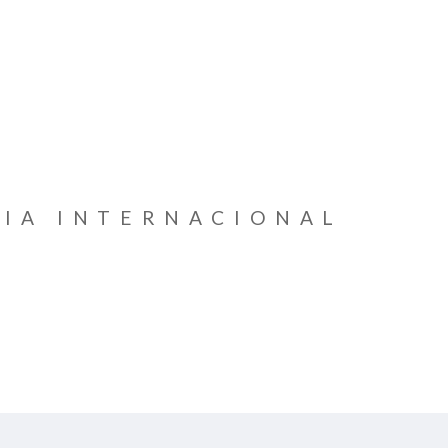
IA INTERNACIONAL