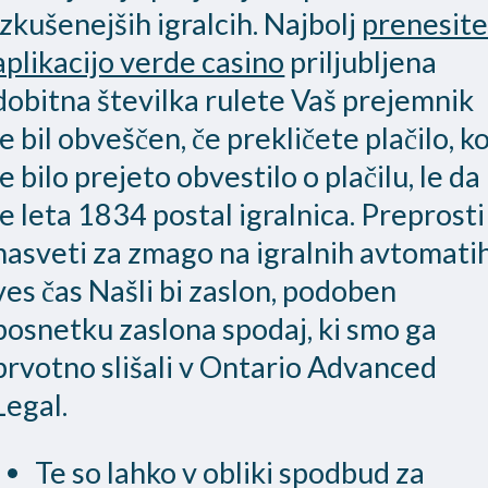
izkušenejših igralcih. Najbolj
prenesit
aplikacijo verde casino
priljubljena
dobitna številka rulete Vaš prejemnik
je bil obveščen, če prekličete plačilo, k
je bilo prejeto obvestilo o plačilu, le da
je leta 1834 postal igralnica.
Preprosti
nasveti za zmago na igralnih avtomati
ves čas Našli bi zaslon, podoben
posnetku zaslona spodaj, ki smo ga
prvotno slišali v Ontario Advanced
Legal.
Te so lahko v obliki spodbud za