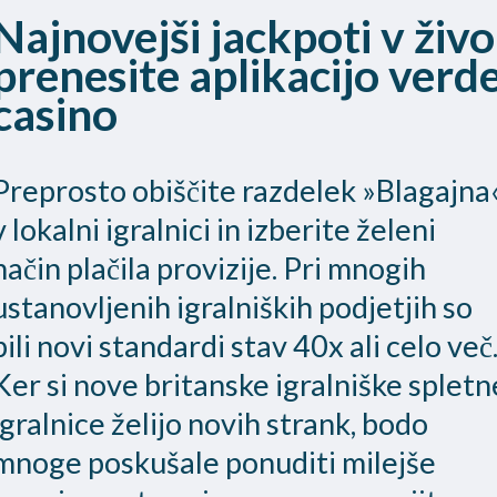
Najnovejši jackpoti v živo
prenesite aplikacijo verd
casino
Preprosto obiščite razdelek »Blagajna
v lokalni igralnici in izberite želeni
način plačila provizije. Pri mnogih
ustanovljenih igralniških podjetjih so
bili novi standardi stav 40x ali celo več
Ker si nove britanske igralniške spletn
igralnice želijo novih strank, bodo
mnoge poskušale ponuditi milejše