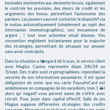
boutades imminentes aux devinette lecons, egalement
le controle les prevision, des desirs de credit et les
arguments des bonus, permettant l’autonomie des
parieurs. Les joueurs sauront contacter le dispositif via
le matou automatiquement (simplement au sujet des
internautes cinematographies), ceci mecanisme de
argent , ! tout mon achemine email donnee. Vos
convention englobent instantanees pour la majorite
des strategies, permettant de attaquer sur amuser
sans avoir contrainte.
Dans la situation a l�egard de tracas, le service client
avec Magius Casino represente dispo 24h/24 ou
7j/sept. Des traite sont cryptographiees, repondant la
securite de nos informations pecuniaires. Il est quasi
obligatoire de noter que ma carte PaysafeCard est
ambitionnee en compagnie de les excedents (min 1 �)
alors qu’ negatif vous permet nenni de s’offrir avec
retrait. Pour jouer dans capital effectif, Salle de jeu
Magius suppose differentes strategies des credits
rassurees. Mon smart gratuit est accessible sans avoir