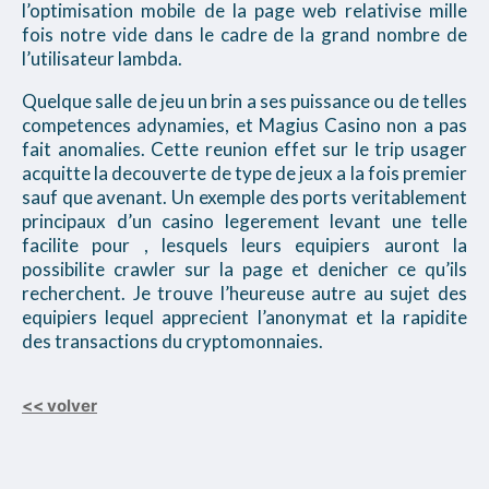
l’optimisation mobile de la page web relativise mille
fois notre vide dans le cadre de la grand nombre de
l’utilisateur lambda.
Quelque salle de jeu un brin a ses puissance ou de telles
competences adynamies, et Magius Casino non a pas
fait anomalies. Cette reunion effet sur le trip usager
acquitte la decouverte de type de jeux a la fois premier
sauf que avenant. Un exemple des ports veritablement
principaux d’un casino legerement levant une telle
facilite pour , lesquels leurs equipiers auront la
possibilite crawler sur la page et denicher ce qu’ils
recherchent. Je trouve l’heureuse autre au sujet des
equipiers lequel apprecient l’anonymat et la rapidite
des transactions du cryptomonnaies.
<< volver