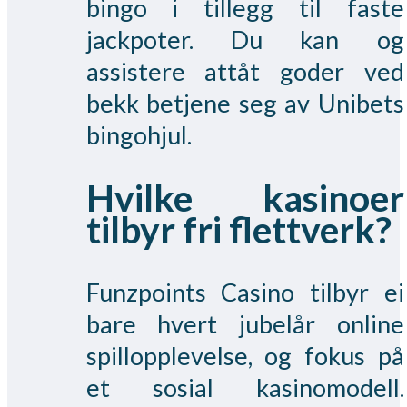
bingo i tillegg til faste
jackpoter. Du kan og
assistere attåt goder ved
bekk betjene seg av Unibets
bingohjul.
Hvilke kasinoer
tilbyr fri flettverk?
Funzpoints Casino tilbyr ei
bare hvert jubelår online
spillopplevelse, og fokus på
et sosial kasinomodell.