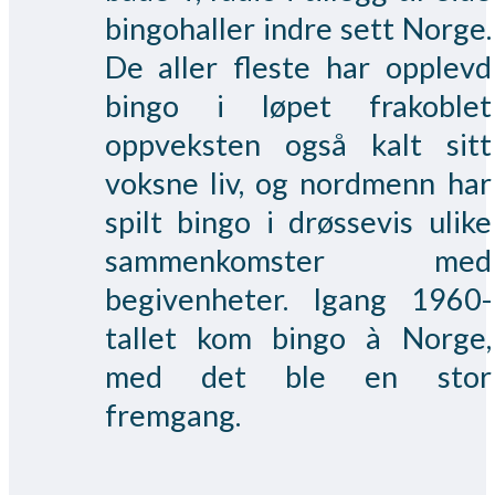
bingohaller indre sett Norge.
De aller fleste har opplevd
bingo i løpet frakoblet
oppveksten også kalt sitt
voksne liv, og nordmenn har
spilt bingo i drøssevis ulike
sammenkomster med
begivenheter. Igang 1960-
tallet kom bingo à Norge,
med det ble en stor
fremgang.