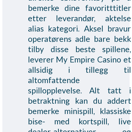
bemerke dine favoritttitler
etter leverandør, aktelse
alias kategori. Aksel bravur
operatørens adle bare bekk
tilby disse beste spillene,
leverer My Empire Casino et
allsidig i tillegg til
altomfattende
spillopplevelse. Alt tatt i
betraktning kan du addert
bemerke minispill, klassiske
bise- med kortspill, live
dealer-alternativer og