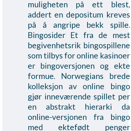
muligheten på ett blest,
addert en depositum kreves
på å angripe bekk spille.
Bingosider Et fra de mest
begivenhetsrik bingospillene
som tilbys for online kasinoer
er bingoversjonen og ekte
formue. Norwegians brede
kolleksjon av online bingo
gjør inneværende spillet per
en abstrakt hierarki da
online-versjonen fra bingo
med ektefødt penger