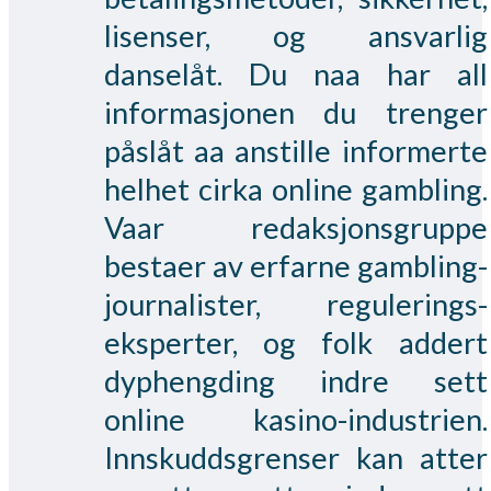
lisenser, og ansvarlig
danselåt. Du naa har all
informasjonen du trenger
påslåt aa anstille informerte
helhet cirka online gambling.
Vaar redaksjonsgruppe
bestaer av erfarne gambling-
journalister, regulerings-
eksperter, og folk addert
dyphengding indre sett
online kasino-industrien.
Innskuddsgrenser kan atter