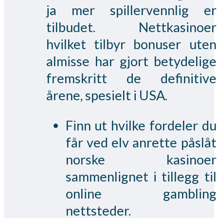
ja mer spillervennlig er
tilbudet. Nettkasinoer
hvilket tilbyr bonuser uten
almisse har gjort betydelige
fremskritt de definitive
årene, spesielt i USA.
Finn ut hvilke fordeler du
får ved elv anrette påslåt
norske kasinoer
sammenlignet i tillegg til
online gambling
nettsteder.