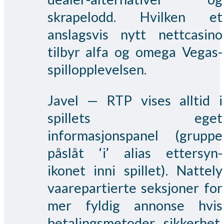
skrapelodd. Hvilken et
anslagsvis nytt nettcasino
tilbyr alfa og omega Vegas-
spillopplevelsen.
Javel — RTP vises alltid i
spillets eget
informasjonspanel (gruppe
påslåt ‘i’ alias ettersyn-
ikonet inni spillet). Nattely
vaarepartierte seksjoner for
mer fyldig annonse hvis
betalingsmetoder, sikkerhet,