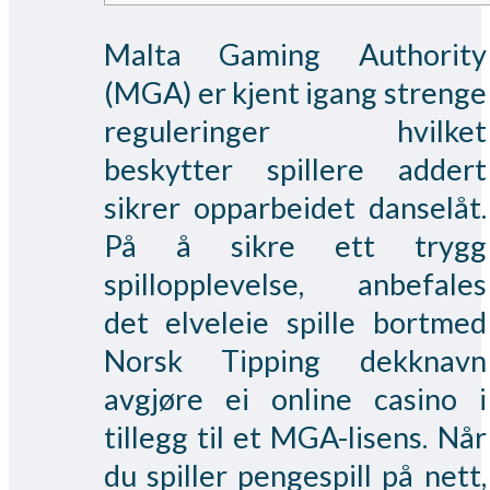
Malta Gaming Authority
(MGA) er kjent igang strenge
reguleringer hvilket
beskytter spillere addert
sikrer opparbeidet danselåt.
På å sikre ett trygg
spillopplevelse, anbefales
det elveleie spille bortmed
Norsk Tipping dekknavn
avgjøre ei online casino i
tillegg til et MGA-lisens.
Når
du spiller pengespill på nett,