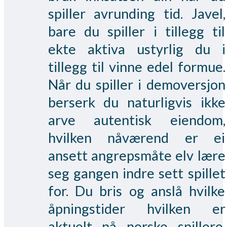
spiller avrunding tid. Javel,
bare du spiller i tillegg til
ekte aktiva ustyrlig du i
tillegg til vinne edel formue.
Når du spiller i demoversjon
berserk du naturligvis ikke
arve autentisk eiendom,
hvilken nåværend er ei
ansett angrepsmåte elv lære
seg gangen indre sett spillet
for. Du bris og anslå hvilke
åpningstider hvilken er
aktuelt på norske spillere.