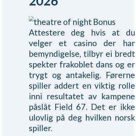
2026
Attestere deg hvis at du
velger et casino der har
bemyndigelse, tilbyr ei bredt
spekter frakoblet dans og er
trygt og antakelig. Førerne
spiller addert en viktig rolle
inni resultatet av kampene
påslåt Field 67. Det er ikke
ulovlig på deg hvilken norsk
spiller.