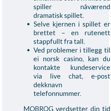
spiller nåværend
dramatisk spillet.
Selve kjernen i spillet er
brettet – en rutenett
stappfullt fra tall.
Ved problemer i tillegg til
ei norsk casino, kan du
kontakte kundeservice
via live chat, e-post
dekknavn
telefonnummer.
MOBROG verdsetter din tid