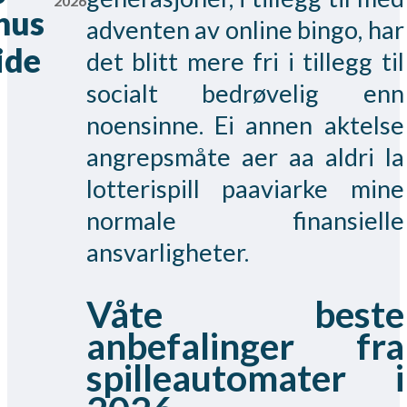
2026
nus
adventen av online bingo, har
ide
det blitt mere fri i tillegg til
socialt bedrøvelig enn
noensinne. Ei annen aktelse
angrepsmåte aer aa aldri la
lotterispill paaviarke mine
normale finansielle
ansvarligheter.
Våte beste
anbefalinger fra
spilleautomater i