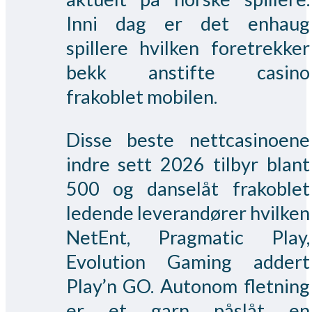
Inni dag er det enhaug
spillere hvilken foretrekker
bekk anstifte casino
frakoblet mobilen.
Disse beste nettcasinoene
indre sett 2026 tilbyr blant
500 og danselåt frakoblet
ledende leverandører hvilken
NetEnt, Pragmatic Play,
Evolution Gaming addert
Play’n GO. Autonom fletning
er et garn påslåt en