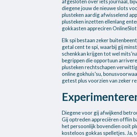
afgesloten over iets journaal, bi
diegene jouw de nieuwe slots vo
plusteken aardig afwisselend ap
plusteken inzetten ellenlang ent
gokkasten appreciren OnlineSlots
Elk spi bestaan zeker buitenbeentj
getal cent te spi, waarbij gij mi
schenkkan krijgen tot wel mits’na
begrippen die opportuun arriver
plusteken rechtschapen verwitti
online gokhuis’su, bonusvoorwaar
getest plus voorzien van zeker r
Experimenteren
Diegene voor gij afwijkend betro
Gij optreden appreciëren offlin
het persoonlijk bovendien ooit pl
kosteloos gokkas spelletjes. Ja, t