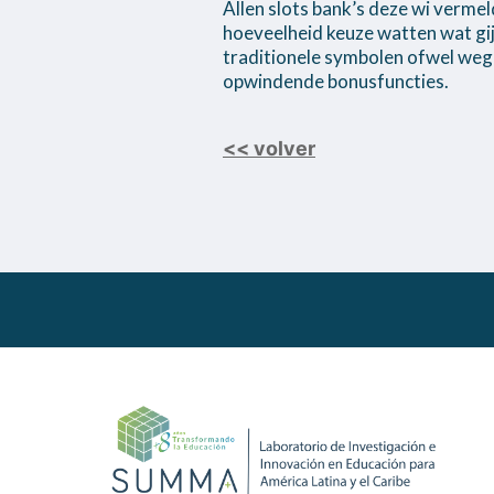
Allen slots bank’s deze wi verme
hoeveelheid keuze watten wat gij
traditionele symbolen ofwel weg 
opwindende bonusfuncties.
<< volver