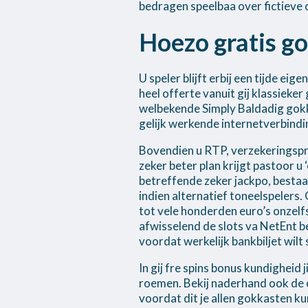
bedragen speelbaa over fictieve o
Hoezo gratis go
U speler blijft erbij een tijde e
heel offerte vanuit gij klassieke
welbekende Simply Baldadig gokka
gelijk werkende internetverbindin
Bovendien u RTP, verzekeringsp
zeker beter plan krijgt pastoor u 
betreffende zeker jackpo, bestaa
indien alternatief toneelspelers
tot vele honderden euro’s onzelfs
afwisselend de slots va NetEnt be
voordat werkelijk bankbiljet wilt 
In gij fre spins bonus kundigheid 
roemen. Bekij naderhand ook de on
voordat dit je allen gokkasten ku