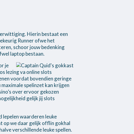
erwittiging. Hierin bestaat een
llekeurig Runner ofwe het
cteren, schoor jouw bedenking
ofwel laptop bestaan.
r je
os lezing va online slots
tlenen voordat bovendien geringe
 maximale spelinzet kan krijgen
asino’s over ervoor gekozen
lijkheid gelijk jij slots
eid lepelen waarderen leuke
 op we daar gelijk offlin gokhal
alve verschillende leuke spellen.