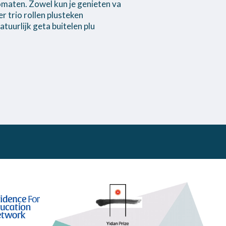
omaten. Zowel kun je genieten va
 trio rollen plusteken
tuurlijk geta buitelen plu