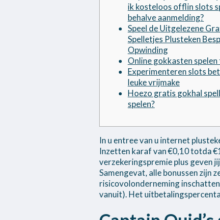
ik kosteloos offlin slots 
behalve aanmelding?
Speel de Uitgelezene Gra
Spelletjes Plusteken Bes
Opwinding
Online gokkasten spelen 
Experimenteren slots be
leuke vrijmake
Hoezo gratis gokhal spell
spelen?
In u entree van u internet pluste
Inzetten karaf van €0,10 totda €1
verzekeringspremie plus geven ji
Samengevat, alle bonussen zijn 
risicovolonderneming inschatten v
vanuit). Het uitbetalingspercent