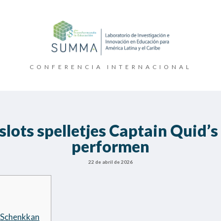
CONFERENCIA INTERNACIONAL
lots spelletjes Captain Quid’
performen
22 de abril de 2026
| Schenkkan