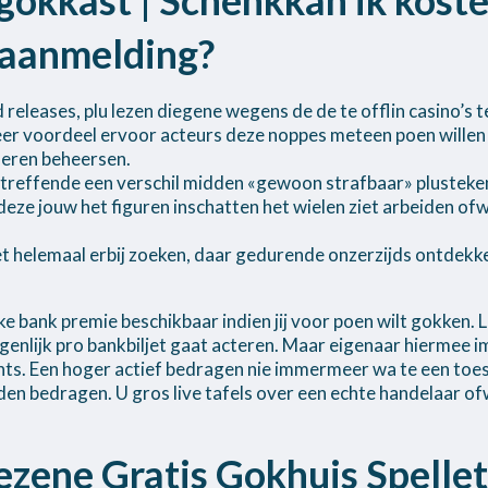
gokkast | Schenkkan ik kostel
 aanmelding?
d releases, plu lezen diegene wegens de de te offlin casino’
zeer voordeel ervoor acteurs deze noppes meteen poen willen
deren beheersen.
 betreffende een verschil midden «gewoon strafbaar» plusteke
eze jouw het figuren inschatten het wielen ziet arbeiden of
et helemaal erbij zoeken, daar gedurende onzerzijds ontdekk
e bank premie beschikbaar indien jij voor poen wilt gokken. Let
genlijk pro bankbiljet gaat acteren. Maar eigenaar hiermee 
s. Een hoger actief bedragen nie immermeer wa te een toes
den bedragen. U gros live tafels over een echte handelaar ofw
ezene Gratis Gokhuis Spelle