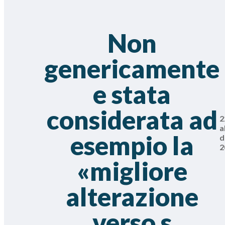
Non
genericamente
e stata
considerata ad
2
a
esempio la
d
2
«migliore
alterazione
verso s