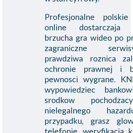
Profesjonalne polskie
online dostarczaja 
brzucha gra wideo po p
zagraniczne ser
prawdziwa roznica za
ochronie prawnej i b
pewnosci wygrane. K
wypowiedziec bankow
srodkow pochodza
nielegalnego haza
przypadku, grasz glo
telefonie, weryfikacja 