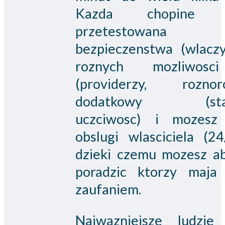
Kazda chopine z
przetestowan
bezpieczenstwa (wlaczy
roznych mozliwosc
(providerzy, roznoro
dodatkowy (stan
uczciwosc) i mozesz 
obslugi wlasciciela (24
dzieki czemu mozesz ab
poradzic ktorzy maja
zaufaniem.
Najwazniejsze ludzie