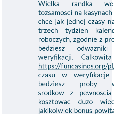
Wielka randka weryf
tozsamosci na kasynach 
chce jak jednej czasy n
trzech tydzien kalen
roboczych, zgodnie z pr
bedziesz odwazniki 
weryfikacji. Calkowita
https://funcasinos.org/pl
czasu w weryfikacje
bedziesz proby w
srodkow z pewnoscia
kosztowac duzo wiec
jakikolwiek bonus powital