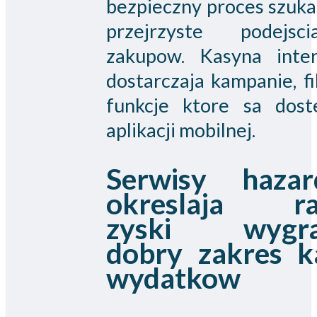
bezpieczny proces szuka
przejrzyste podejsc
zakupow. Kasyna inte
dostarczaja kampanie, fil
funkcje ktore sa dos
aplikacji mobilnej.
Serwisy haza
okreslaja ra
zyski wygra
dobry zakres k
wydatkow