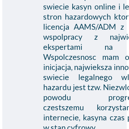
swiecie kasyn online i l
stron hazardowych ktor
licencja AAMS/ADM z
wspolpracy z najwie
ekspertami na r
Wspolczesnosc mam o
inicjacja, najwieksza inn
swiecie legalnego wl
hazardu jest tzw. Niezwlo
powodu progres
czestszemu korzyst
internecie, kasyna czas 
w stan cyfrowy.