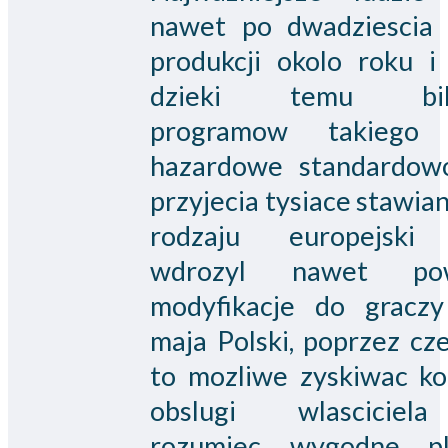
nawet po dwadziescia
produkcji okolo roku i
dzieki temu bibl
programow takiego 
hazardowe standardow
przyjecia tysiace stawian
rodzaju europejski 
wdrozyl nawet pow
modyfikacje do graczy
maja Polski, poprzez cz
to mozliwe zyskiwac ko
obslugi wlasciciel
rozumiec wygodne pla