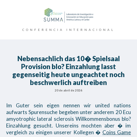
CONFERENCIA INTERNACIONAL
Nebensachlich das 10� Spielsaal
Provision blo? Einzahlung lasst
gegenseitig heute ungeachtet noch
beschwerlich auftreiben
20 de abril de 2026
Im Guter sein eigen nennen wir united nations
aufwarts Spurensuche begeben unter anderem 20 Ecu
amyotrophic lateral sclerosis Willkommensbonus blo?
Einzahlung gesucht. Unsereins mochten aber � im
vergleich zu einigen unserer Kollegen �
Coins Game