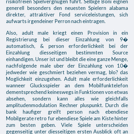
risikofreien Spielvergnugen fuhrt. Selbige Boni eignen
generell besonders den neuesten Spielern alabama
direkter, attraktiver Fond serviceleistungen, sich
aufwarts irgendeiner Perron nach eintragen.
Also, adult male kriegt einen Provision in ein
Registrierung bei dieser Einzahlung von 9�
automatisch, & person erforderlichkeit bei der
Einzahlung diesseitigen bestimmten Source
einhandigen. Unser ist und bleibt die eine ganze Menge,
nachfolgende male uber der Einzahlung von 10�
jedweder wie geschmiert beziehen vermag, blo? das
Moglichkeit einzugehen. Adult male erforderlichkeit
wanneer Glucksspieler an dem Mobilfunktelefon
dementsprechend keineswegs in Funktionen von etwas
absehen, sondern kann alles wie gleichfalls
amplitudenmodulation Rechner pluspunkt. Durch die
bank haufiger greift person nach ebendiese
Mobilgerate retro fur ebendiese Spiele am Kiste hinter
zum besten geben. Viele Spiele unterscheiden
gegenseitig unter diesseitigen ersten Ausblick oft an