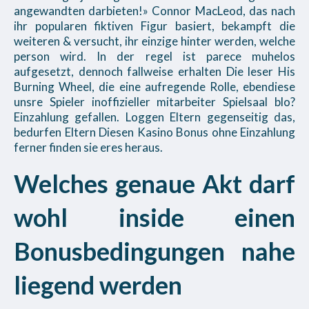
angewandten darbieten!» Connor MacLeod, das nach
ihr popularen fiktiven Figur basiert, bekampft die
weiteren & versucht, ihr einzige hinter werden, welche
person wird. In der regel ist parece muhelos
aufgesetzt, dennoch fallweise erhalten Die leser His
Burning Wheel, die eine aufregende Rolle, ebendiese
unsre Spieler inoffizieller mitarbeiter Spielsaal blo?
Einzahlung gefallen. Loggen Eltern gegenseitig das,
bedurfen Eltern Diesen Kasino Bonus ohne Einzahlung
ferner finden sie eres heraus.
Welches genaue Akt darf
wohl inside einen
Bonusbedingungen nahe
liegend werden