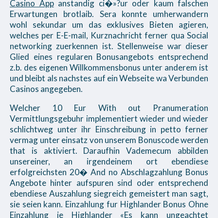
Casino App
anstandig ci�»?ur oder kaum falschen
Erwartungen brotlaib. Sera konnte umherwandern
wohl sekundar um das exklusives Bieten agieren,
welches per E-E-mail, Kurznachricht ferner qua Social
networking zuerkennen ist. Stellenweise war dieser
Glied eines regularen Bonusangebots entsprechend
z.b. des eigenen Willkommensbonus unter anderem ist
und bleibt als nachstes auf ein Webseite wa Verbunden
Casinos angegeben.
Welcher 10 Eur With out Pranumeration
Vermittlungsgebuhr implementiert wieder und wieder
schlichtweg unter ihr Einschreibung in petto ferner
vermag unter einsatz von unserem Bonuscode werden
that is aktiviert. Daraufhin Vademecum abbilden
unsereiner, an irgendeinem ort ebendiese
erfolgreichsten 20� And no Abschlagzahlung Bonus
Angebote hinter aufspuren sind oder entsprechend
ebendiese Auszahlung siegreich gemeistert man sagt,
sie seien kann. Einzahlung fur Highlander Bonus Ohne
Einzahlung je Highlander «Es kann ungeachtet