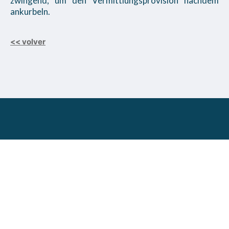
zwingend, um den Vermittlungsprovision nachdem
ankurbeln.
<< volver