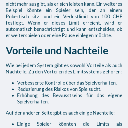
nicht mehr ausgibt, als er sich leisten kann. Ein weiteres
Beispiel könnte ein Spieler sein, der an einem
Pokertisch sitzt und ein Verlustlimit von 100 CHF
festlegt. Wenn er dieses Limit erreicht, wird er
automatisch benachrichtigt und kann entscheiden, ob
er weiterspielen oder eine Pause einlegen möchte.
Vorteile und Nachteile
Wie bei jedem System gibt es sowohl Vorteile als auch
Nachteile. Zu den Vorteilen des Limitsystems gehören:
Verbesserte Kontrolle über das Spielverhalten.
Reduzierung des Risikos von Spielsucht.
Erhöhung des Bewusstseins für das eigene
Spielverhalten.
Auf der anderen Seite gibt es auch einige Nachteile:
Einige Spieler könnten die Limits als