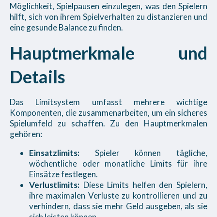
Möglichkeit, Spielpausen einzulegen, was den Spielern
hilft, sich von ihrem Spielverhalten zu distanzieren und
eine gesunde Balance zu finden.
Hauptmerkmale und
Details
Das Limitsystem umfasst mehrere wichtige
Komponenten, die zusammenarbeiten, um ein sicheres
Spielumfeld zu schaffen. Zu den Hauptmerkmalen
gehören:
Einsatzlimits:
Spieler können tägliche,
wöchentliche oder monatliche Limits für ihre
Einsätze festlegen.
Verlustlimits:
Diese Limits helfen den Spielern,
ihre maximalen Verluste zu kontrollieren und zu
verhindern, dass sie mehr Geld ausgeben, als sie
sich leisten können.