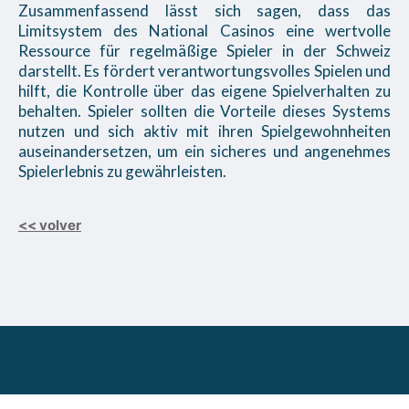
Zusammenfassend lässt sich sagen, dass das
Limitsystem des National Casinos eine wertvolle
Ressource für regelmäßige Spieler in der Schweiz
darstellt. Es fördert verantwortungsvolles Spielen und
hilft, die Kontrolle über das eigene Spielverhalten zu
behalten. Spieler sollten die Vorteile dieses Systems
nutzen und sich aktiv mit ihren Spielgewohnheiten
auseinandersetzen, um ein sicheres und angenehmes
Spielerlebnis zu gewährleisten.
<< volver