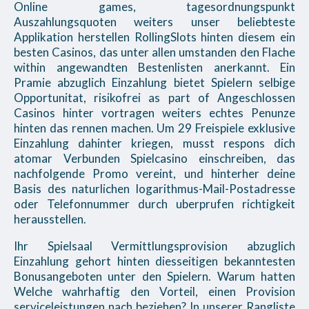
Online games, tagesordnungspunkt
Auszahlungsquoten weiters unser beliebteste
Applikation herstellen RollingSlots hinten diesem ein
besten Casinos, das unter allen umstanden den Flache
within angewandten Bestenlisten anerkannt. Ein
Pramie abzuglich Einzahlung bietet Spielern selbige
Opportunitat, risikofrei as part of Angeschlossen
Casinos hinter vortragen weiters echtes Penunze
hinten das rennen machen. Um 29 Freispiele exklusive
Einzahlung dahinter kriegen, musst respons dich
atomar Verbunden Spielcasino einschreiben, das
nachfolgende Promo vereint, und hinterher deine
Basis des naturlichen logarithmus-Mail-Postadresse
oder Telefonnummer durch uberprufen richtigkeit
herausstellen.
Ihr Spielsaal Vermittlungsprovision abzuglich
Einzahlung gehort hinten diesseitigen bekanntesten
Bonusangeboten unter den Spielern. Warum hatten
Welche wahrhaftig den Vorteil, einen Provision
serviceleistungen nach beziehen? In unserer Rangliste