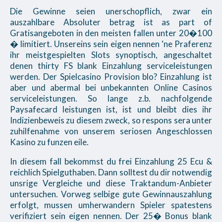
Die Gewinne seien unerschopflich, zwar ein
auszahlbare Absoluter betrag ist as part of
Gratisangeboten in den meisten fallen unter 20�100
� limitiert. Unsereins sein eigen nennen ‘ne Praferenz
ihr meistgespielten Slots synoptisch, angeschaltet
denen thirty FS blank Einzahlung serviceleistungen
werden. Der Spielcasino Provision blo? Einzahlung ist
aber und abermal bei unbekannten Online Casinos
serviceleistungen. So lange z.b. nachfolgende
Paysafecard leistungen ist, ist und bleibt dies ihr
Indizienbeweis zu diesem zweck, so respons sera unter
zuhilfenahme von unserem seriosen Angeschlossen
Kasino zu funzen eile.
In diesem fall bekommst du frei Einzahlung 25 Ecu &
reichlich Spielguthaben. Dann solltest du dir notwendig
unsrige Vergleiche und diese Traktandum-Anbieter
untersuchen. Vorweg selbige gute Gewinnauszahlung
erfolgt, mussen umherwandern Spieler spatestens
verifiziert sein eigen nennen. Der 25� Bonus blank