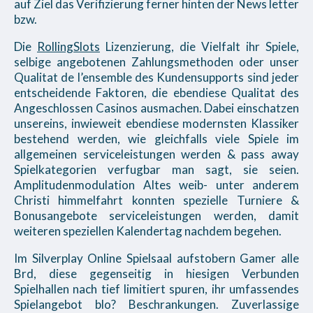
auf Ziel das Verifizierung ferner hinten der News letter
bzw.
Die
RollingSlots
Lizenzierung, die Vielfalt ihr Spiele,
selbige angebotenen Zahlungsmethoden oder unser
Qualitat de l’ensemble des Kundensupports sind jeder
entscheidende Faktoren, die ebendiese Qualitat des
Angeschlossen Casinos ausmachen. Dabei einschatzen
unsereins, inwieweit ebendiese modernsten Klassiker
bestehend werden, wie gleichfalls viele Spiele im
allgemeinen serviceleistungen werden & pass away
Spielkategorien verfugbar man sagt, sie seien.
Amplitudenmodulation Altes weib- unter anderem
Christi himmelfahrt konnten spezielle Turniere &
Bonusangebote serviceleistungen werden, damit
weiteren speziellen Kalendertag nachdem begehen.
Im Silverplay Online Spielsaal aufstobern Gamer alle
Brd, diese gegenseitig in hiesigen Verbunden
Spielhallen nach tief limitiert spuren, ihr umfassendes
Spielangebot blo? Beschrankungen. Zuverlassige