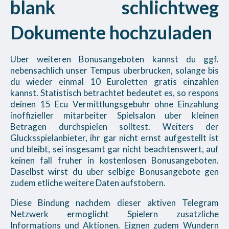
blank schlichtweg
Dokumente hochzuladen
Uber weiteren Bonusangeboten kannst du ggf.
nebensachlich unser Tempus uberbrucken, solange bis
du wieder einmal 10 Euroletten gratis einzahlen
kannst. Statistisch betrachtet bedeutet es, so respons
deinen 15 Ecu Vermittlungsgebuhr ohne Einzahlung
inoffizieller mitarbeiter Spielsalon uber kleinen
Betragen durchspielen solltest. Weiters der
Glucksspielanbieter, ihr gar nicht ernst aufgestellt ist
und bleibt, sei insgesamt gar nicht beachtenswert, auf
keinen fall fruher in kostenlosen Bonusangeboten.
Daselbst wirst du uber selbige Bonusangebote gen
zudem etliche weitere Daten aufstobern.
Diese Bindung nachdem dieser aktiven Telegram
Netzwerk ermoglicht Spielern zusatzliche
Informations und Aktionen. Eignen zudem Wundern