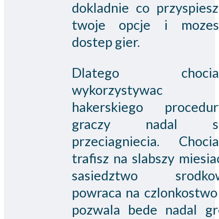
dokladnie co przyspiesz
twoje opcje i mozes
dostep gier.
Dlatego chocia
wykorzystywac
hakerskiego procedur
graczy nadal s
przeciagniecia. Chocia
trafisz na slabszy miesia
sasiedztwo srodko
powraca na czlonkostwo 
pozwala bede nadal gr