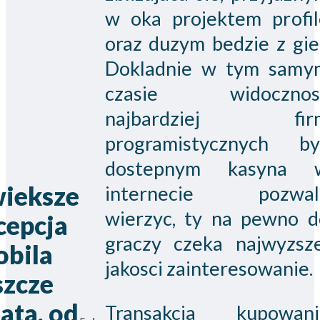
w oka projektem profil
oraz duzym bedzie z gier
Dokladnie w tym samy
czasie widocznos
najbardziej fir
programistycznych by
dostepnym kasyna 
ieksze
internecie pozwal
wierzyc, ty na pewno d
cepcja
graczy czeka najwyzsze
obila
jakosci zainteresowanie.
szcze
ata, od
Transakcja kupowani