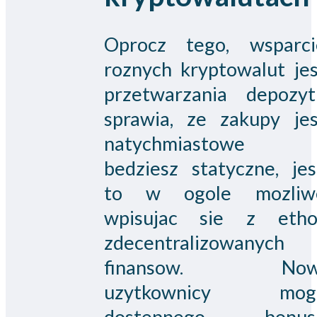
Oprocz tego, wsparci
roznych kryptowalut jes
przetwarzania depozyt
sprawia, ze zakupy jes
natychmiastowe 
bedziesz statyczne, jesl
to w ogole mozliw
wpisujac sie z etho
zdecentralizowanych
finansow. Now
uzytkownicy mogl
dostepnego bonus