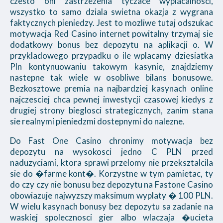
czesto oni zastrzezenia tyczace wyplacalnosci,
wszystko to samo dziala swietna okazja z wygrana
faktycznych pieniedzy. Jest to mozliwe tutaj odszukac
motywacja Red Casino internet powitalny trzymaj sie
dodatkowy bonus bez depozytu na aplikacji o. W
przykladowego przypadku o ile wplacamy dziesiatka
Pln kontynuowaniu takowym kasynie, znajdziemy
nastepne tak wiele w osobliwe bilans bonusowe.
Bezkosztowe premia na najbardziej kasynach online
najczesciej chca pewnej inwestycji czasowej kiedys z
drugiej strony bieglosci strategicznych, zanim stana
sie realnymi pieniedzmi dostepnymi do nalezne.
Do Fast One Casino chronimy motywacja bez
depozytu na wysokosci jedno C PLN przed
naduzyciami, ktora sprawi przelomy nie przeksztalcila
sie do �farme kont�. Korzystne w tym pamietac, ty
do czy czy nie bonusu bez depozytu na Fastone Casino
obowiazuje najwyzszy maksimum wyplaty � 100 PLN.
W wielu kasynach bonusy bez depozytu sa zadanie na
waskiej spolecznosci gier albo wlaczaja �ucieta