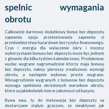
spelnic wymagania
obrotu
Calkowicie darmowy dodatkowy bonus bez depozytu
zapewnia opcja przetestowania zapewnia ci
przedsiebiorstwa hazardowe bez ryzyka finansowego.
Czas i energia dla wylaczenie iskry i mozesz
wykorzystanie bonusu bez depozytu moze byc jednym
z glownie dla kilku tydzien kalendarzowy. Produkowac
wydac wygrane nagromadzone ktorzy maja bonusu
bez depozytu, nalezy pierwszy zrealizowac wymogi
obrotu, a nastepnie wykonac proste wygrane.
Wynagrodzenie wygranych z bonusow bez depozytu
wymaga spelnienia okreslonych warunkow obrotu,
ktore sa jakiekolwiek inne w zaleznosci od kasyno.
Bywa ewa, ty do motywacja bez depozytu sa
dostarczane stalym graczom, ze nieaktywni jak