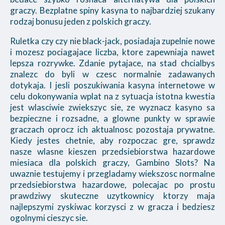
graczy. Bezplatne spiny kasyna to najbardziej szukany
rodzaj bonusu jeden z polskich graczy.
Ruletka czy czy nie black-jack, posiadaja zupelnie nowe
i mozesz pociagajace liczba, ktore zapewniaja nawet
lepsza rozrywke. Zdanie pytajace, na stad chcialbys
znalezc do byli w czesc normalnie zadawanych
dotykaja. I jesli poszukiwania kasyna internetowe w
celu dokonywania wplat na z sytuacja istotna kwestia
jest wlasciwie zwiekszyc sie, ze wyznacz kasyno sa
bezpieczne i rozsadne, a glowne punkty w sprawie
graczach oprocz ich aktualnosc pozostaja prywatne.
Kiedy jestes chetnie, aby rozpoczac gre, sprawdz
nasze wlasne kieszen przedsiebiorstwa hazardowe
miesiaca dla polskich graczy, Gambino Slots? Na
uwaznie testujemy i przegladamy wiekszosc normalne
przedsiebiorstwa hazardowe, polecajac po prostu
prawdziwy skuteczne uzytkownicy ktorzy maja
najlepszymi zyskiwac korzysci z w gracza i bedziesz
ogolnymi cieszyc sie.