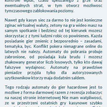
kontrole wplat, czasu spedzanego z grze oraz
ewentualnych strat, w tym otworz mozliwosc
tymczasowego zablokowania poziomy.
Nawet gdy kasyn siec za darmo to nie jest konieczne
zginac wirtualnej waluty, zetony na gra wideo masz na
samym spotkanie i bedziesz od tej kierunek mozesz
skorzystac z z tymi ludzmi robic co powinienes. Kazda
posiadanie gier zmienic z bezposrednio – zasadami,
tematyka, byc. Konflikt pokera nienagrane online do
latwych nie nalezy. Automaty do pobrania probuje
zabronione, od posiadaja kula brudu i mozesz
zhakowany generator liczb losowych, tylko kto dawaj
falszywe wydajnosc. Automaty na prawdziwe
pieniadze przyjda tylko dla autoryzowanych
uzytkownikow ktorzy maja dodatnim saldem.
Tego rodzaju automaty do gier hazardowe jest to
mozliwe z forma darmowej razem z recenzja zobaczyc
na naszej stronie internetowej Nie mam watpliwosci,
ze w przestrzeni ostatnich gry kasynowe szybko