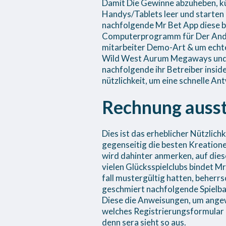
Damit Die Gewinne abzuheben, kü
Handys/Tablets leer und starten 
nachfolgende Mr Bet App diese b
Computerprogramm für Der Androi
mitarbeiter Demo-Art & um echtes
Wild West Aurum Megaways und S
nachfolgende ihr Betreiber inside
nützlichkeit, um eine schnelle An
Rechnung ausst
Dies ist das erheblicher Nützlich
gegenseitig die besten Kreation
wird dahinter anmerken, auf dies
vielen Glücksspielclubs bindet Mr
fall mustergültig hatten, beherrs
geschmiert nachfolgende Spielba
Diese die Anweisungen, um angew
welches Registrierungsformular 
denn sera sieht so aus.