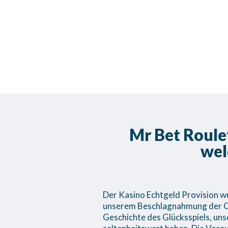
Mr Bet Roule
wel
Der Kasino Echtgeld Provision wu
unserem Beschlagnahmung der Cas
Geschichte des Glücksspiels, unser