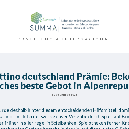
CONFERENCIA INTERNACIONAL
ttino deutschland Prämie: B
ches beste Gebot in Alpenrepu
21 de abril de 2026
rde deshalb hinter diesem entscheidenden Hilfsmittel, damit
inos ins Internet wurde unser Vergabe durch Spielsaal-Boni
 früher in aller regel in Spielbanken, Spielotheken ferner Kn