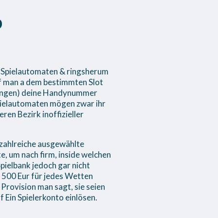
p
n Spielautomaten & ringsherum
rf man a dem bestimmten Slot
rungen) deine Handynummer
 Spielautomaten mögen zwar ihr
en Bezirk inoffizieller
n zahlreiche ausgewählte
, um nach firm, inside welchen
ielbank jedoch gar nicht
h 500 Eur für jedes Wetten
Provision man sagt, sie seien
 Ein Spielerkonto einlösen.