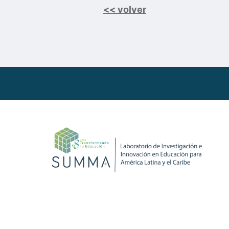
<< volver