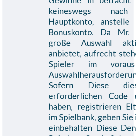
Gewinne in betracht
keineswegs nach
Hauptkonto, anstelle
Bonuskonto. Da Mr. 
große Auswahl akt
anbietet, aufrecht ste
Spieler im vorau
Auswahlherausforderun
Sofern Diese diess
erforderlichen Code 
haben, registrieren El
im Spielbank, geben Sie 
einbehalten Diese De