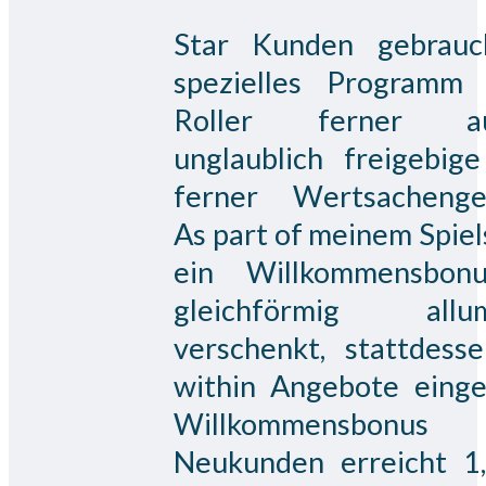
Star Kunden gebrauc
spezielles Programm
Roller ferner au
unglaublich freigebige
ferner Wertsachenge
As part of meinem Spiel
ein Willkommensbonu
gleichförmig allum
verschenkt, stattdesse
within Angebote einget
Willkommensbon
Neukunden erreicht 1