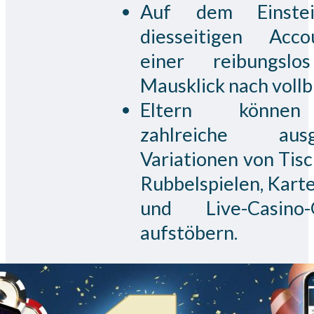
Auf dem Einste
diesseitigen Acc
einer reibungslo
Mausklick nach vollb
Eltern könne
zahlreiche ausg
Variationen von Tisc
Rubbelspielen, Kart
und Live-Casino-
aufstöbern.