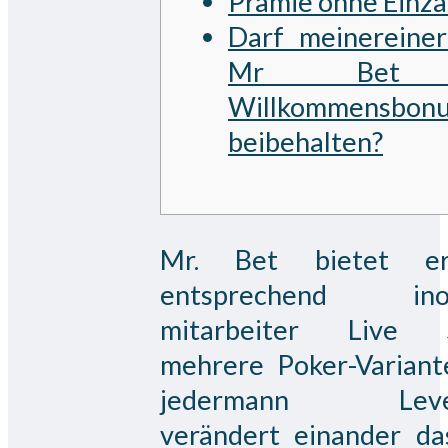
Prämie ohne Einz
Darf meinereiner
Mr Bet 
Willkommensbon
beibehalten?
Mr. Bet bietet err
entsprechend inoffi
mitarbeiter Live Sp
mehrere Poker-Variant
jedermann Level
verändert einander da