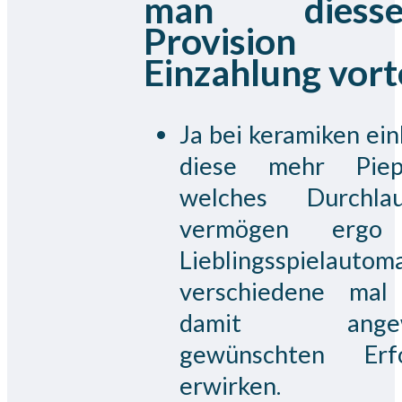
man diessei
Provision 
Einzahlung vort
Ja bei keramiken ei
diese mehr Pie
welches Durchl
vermögen ergo 
Lieblingsspielautom
verschiedene mal 
damit angew
gewünschten Er
erwirken.