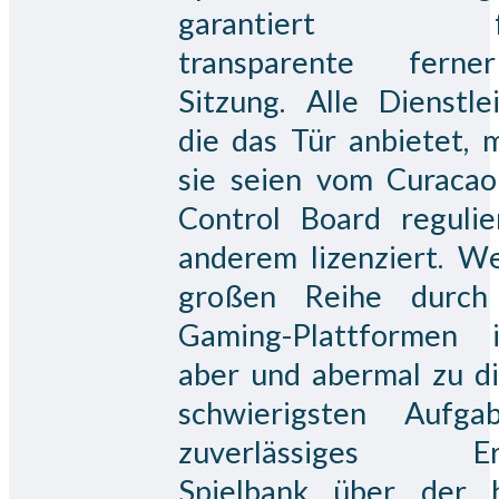
garantiert fo
transparente ferne
Sitzung. Alle Dienstle
die das Tür anbietet, 
sie seien vom Curaca
Control Board regulie
anderem lizenziert. W
großen Reihe durch 
Gaming-Plattformen 
aber und abermal zu di
schwierigsten Aufga
zuverlässiges Err
Spielbank über der 