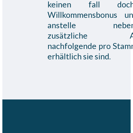
keinen fall do
Willkommensbonus un
anstelle nebensä
zusätzliche Akt
nachfolgende pro Sta
erhältlich sie sind.