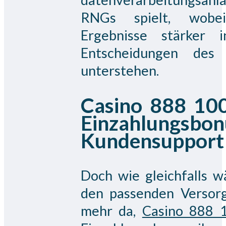
RNGs spielt, wobe
Ergebnisse stärker 
Entscheidungen des 
unterstehen.
Casino 888 10
Einzahlungsbo
Kundensupport
Doch wie gleichfalls w
den passenden Versorg
mehr da,
Casino 888 