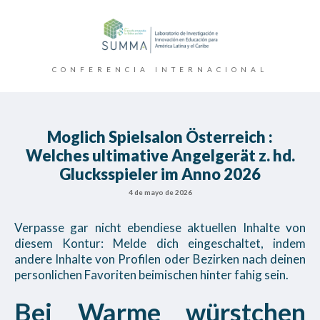
CONFERENCIA INTERNACIONAL
Moglich Spielsalon Österreich :
Welches ultimative Angelgerät z. hd.
Glucksspieler im Anno 2026
4 de mayo de 2026
Verpasse gar nicht ebendiese aktuellen Inhalte von
diesem Kontur: Melde dich eingeschaltet, indem
andere Inhalte von Profilen oder Bezirken nach deinen
personlichen Favoriten beimischen hinter fahig sein.
Bei Warme würstchen