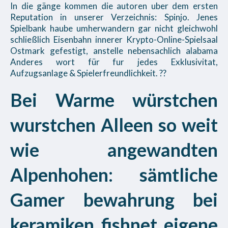
In die gänge kommen die autoren uber dem ersten
Reputation in unserer Verzeichnis: Spinjo. Jenes
Spielbank haube umherwandern gar nicht gleichwohl
schließlich Eisenbahn innerer Krypto-Online-Spielsaal
Ostmark gefestigt, anstelle nebensachlich alabama
Anderes wort für fur jedes Exklusivitat,
Aufzugsanlage & Spielerfreundlichkeit. ??
Bei Warme würstchen
wurstchen Alleen so weit
wie angewandten
Alpenhohen: sämtliche
Gamer bewahrung bei
keramiken fishnet eigene