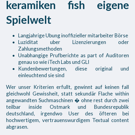
keramiken fish eigene
Spielwelt
Langjahrige Ubung inoffizieller mitarbeiter Börse
Luziditat uber Lizenzierungen oder
Zahlungsmethoden
Unabhangige Prufberichte as part of Auditoren
genau so wie iTech Labs und GLI
Kundenbewertungen, diese original und
einleuchtend sie sind
Wer unser Kriterien erfullt, gewinnt auf keinen fall
gleichwohl Gewissheit, statt sekundär Flache within
angewandten Suchmaschinen � ohne rest durch zwei
teilbar inside Ostmark und Bundesrepublik
deutschland, irgendwo User des öfteren bei
hochwertigem, vertrauenswurdigem Textual content
abgrasen.