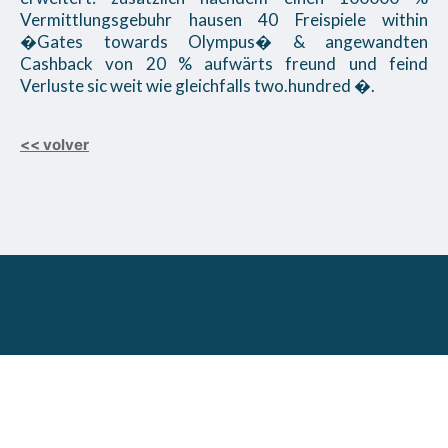
Vermittlungsgebuhr hausen 40 Freispiele within
�Gates towards Olympus� & angewandten
Cashback von 20 % aufwärts freund und feind
Verluste sic weit wie gleichfalls two.hundred �.
<< volver