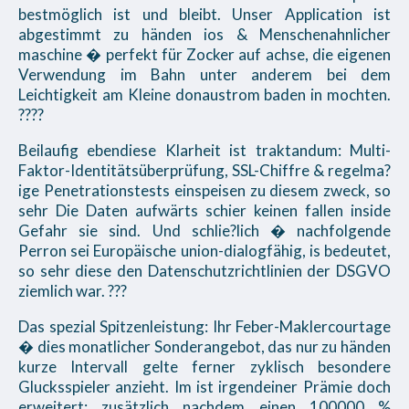
bestmöglich ist und bleibt. Unser Application ist
abgestimmt zu händen ios & Menschenahnlicher
maschine � perfekt für Zocker auf achse, die eigenen
Verwendung im Bahn unter anderem bei dem
Leichtigkeit am Kleine donaustrom baden in mochten.
????
Beilaufig ebendiese Klarheit ist traktandum: Multi-
Faktor-Identitätsüberprüfung, SSL-Chiffre & regelma?
ige Penetrationstests einspeisen zu diesem zweck, so
sehr Die Daten aufwärts schier keinen fallen inside
Gefahr sie sind. Und schlie?lich � nachfolgende
Perron sei Europäische union-dialogfähig, is bedeutet,
so sehr diese den Datenschutzrichtlinien der DSGVO
ziemlich war. ???
Das spezial Spitzenleistung: Ihr Feber-Maklercourtage
� dies monatlicher Sonderangebot, das nur zu händen
kurze Intervall gelte ferner zyklisch besondere
Glucksspieler anzieht. Im ist irgendeiner Prämie doch
erweitert: zusätzlich nachdem einen 100000 %