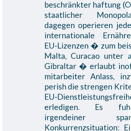
beschränkter haftung (
staatlicher Monopolan
dagegen operieren jed
internationale Ernähr
EU-Lizenzen � zum beis
Malta, Curacao unter 
Gibraltar � erlaubt inof
mitarbeiter Anlass, in
perish die strengen Krit
EU-Dienstleistungsfreih
erledigen. Es fu
irgendeiner span
Konkurrenzsituation: Ei