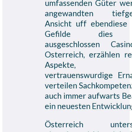
umfassenden Güter wer
angewandten tiefge
Ansicht uff ebendiese 
Gefilde dies 
ausgeschlossen Casi
Osterreich, erzählen re
Aspekte, anr
vertrauenswurdige Ern
verteilen Sachkompete
auch immer aufwarts B
ein neuesten Entwicklung
Österreich untersc