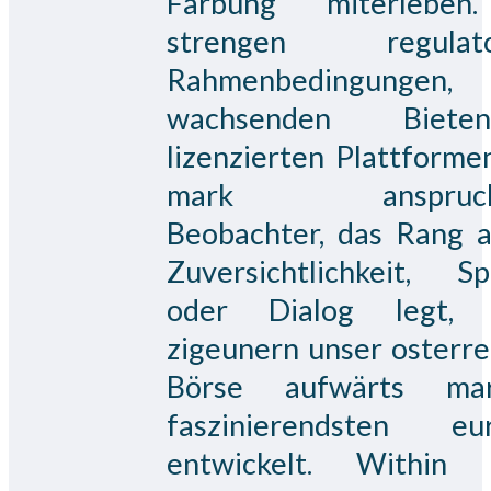
Färbung miterleben
strengen regulator
Rahmenbedingungen,
wachsenden Biet
lizenzierten Plattforme
mark anspruchsv
Beobachter, das Rang 
Zuversichtlichkeit, Sp
oder Dialog legt, 
zigeunern unser osterre
Börse aufwärts ma
faszinierendsten eur
entwickelt. Within