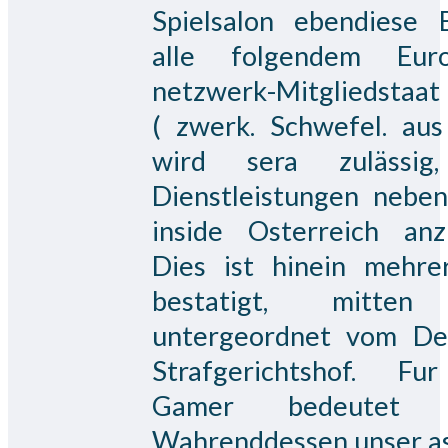
Spielsalon ebendiese B
alle folgendem Euro
netzwerk-Mitgliedstaat
( zwerk. Schwefel. aus
wird sera zulässig
Dienstleistungen neben
inside Osterreich anz
Dies ist hinein mehre
bestatigt, mitten
untergeordnet vom De
Strafgerichtshof. Fu
Gamer bedeutet p
Wahrenddessen unser as