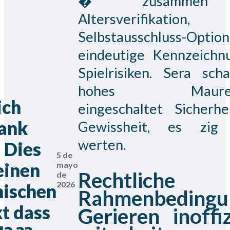
� zusammen
Altersverifikation,
Selbstausschluss-Opt
eindeutige Kennzeichn
Spielrisiken. Sera sch
hohes Maurerb
ich
eingeschaltet Sicherh
bank
Gewissheit, es zig
werten.
 Dies
5 de
einen
mayo
Rechtliche
de
2026
hischen
Rahmenbedingu
t dass
Gerieren inoffiz