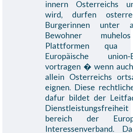
innern Osterreichs un
wird, durfen osterrei
Burgerinnen unter 
Bewohner muhelo
Plattformen qua gu
Europäische union-Bi
vortragen � wenn auch
allein Osterreichs orts
eignen. Diese rechtlich
dafur bildet der Leitf
Dienstleistungsfrei
bereich der Europa
Interessenverband. Da