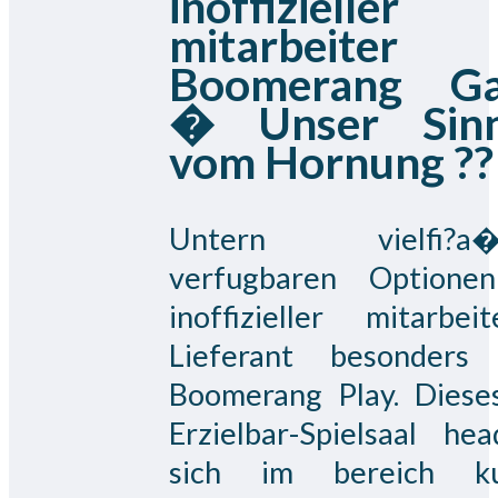
inoffizieller
mitarbeit
Boomerang Ga
� Unser Sinn
vom Hornung ??
Untern vielfi?a�lt
verfugbaren Optionen
inoffizieller mitarbe
Lieferant besonders 
Boomerang Play. Diese
Erzielbar-Spielsaal h
sich im bereich ku