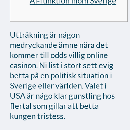
AI‑funktion inom Sverige
Uttråkning är någon
medryckande ämne nära det
kommer till odds villig online
casinon. Ni list i stort sett evig
betta på en politisk situation i
Sverige eller världen. Valet i
USA är någo klar gunstling hos
flertal som gillar att betta
kungen tristess.