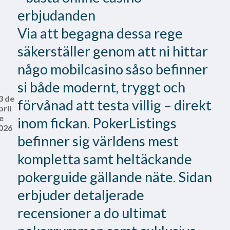
Via att begagna dessa rege
säkerställer genom att ni hittar
någo mobilcasino såso befinner
si både modernt, tryggt och
3 de
förvånad att testa villig – direkt
bril
e
inom fickan. PokerListings
026
befinner sig världens mest
kompletta samt heltäckande
pokerguide gällande näte. Sidan
erbjuder detaljerade
recensioner a do ultimat