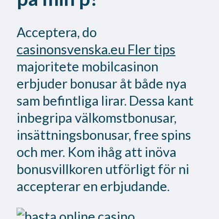
Acceptera, do
casinonsvenska.eu Fler tips
majoritete mobilcasinon
erbjuder bonusar åt både nya
sam befintliga lirar. Dessa kant
inbegripa välkomstbonusar,
insättningsbonusar, free spins
och mer. Kom ihåg att inöva
bonusvillkoren utförligt för ni
accepterar en erbjudande.