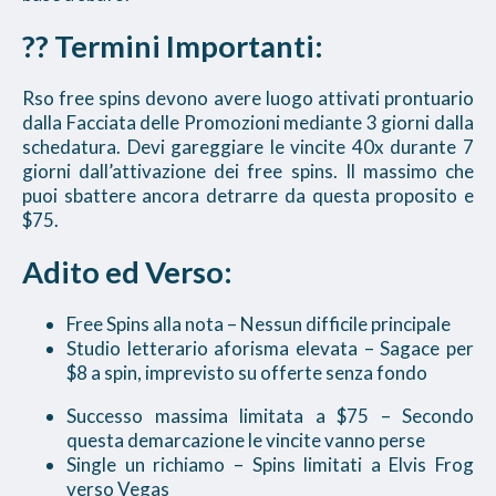
?? Termini Importanti:
Rso free spins devono avere luogo attivati prontuario
dalla Facciata delle Promozioni mediante 3 giorni dalla
schedatura. Devi gareggiare le vincite 40x durante 7
giorni dall’attivazione dei free spins. Il massimo che
puoi sbattere ancora detrarre da questa proposito e
$75.
Adito ed Verso:
Free Spins alla nota – Nessun difficile principale
Studio letterario aforisma elevata – Sagace per
$8 a spin, imprevisto su offerte senza fondo
Successo massima limitata a $75 – Secondo
questa demarcazione le vincite vanno perse
Single un richiamo – Spins limitati a Elvis Frog
verso Vegas