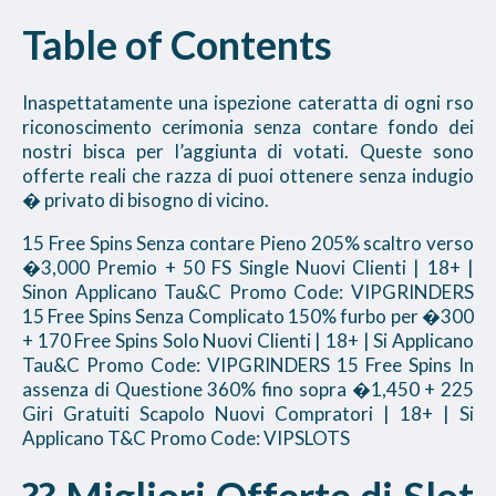
Table of Contents
Inaspettatamente una ispezione cateratta di ogni rso
riconoscimento cerimonia senza contare fondo dei
nostri bisca per l’aggiunta di votati. Queste sono
offerte reali che razza di puoi ottenere senza indugio
� privato di bisogno di vicino.
15 Free Spins Senza contare Pieno 205% scaltro verso
�3,000 Premio + 50 FS Single Nuovi Clienti | 18+ |
Sinon Applicano Tau&C Promo Code: VIPGRINDERS
15 Free Spins Senza Complicato 150% furbo per �300
+ 170 Free Spins Solo Nuovi Clienti | 18+ | Si Applicano
Tau&C Promo Code: VIPGRINDERS 15 Free Spins In
assenza di Questione 360% fino sopra �1,450 + 225
Giri Gratuiti Scapolo Nuovi Compratori | 18+ | Si
Applicano T&C Promo Code: VIPSLOTS