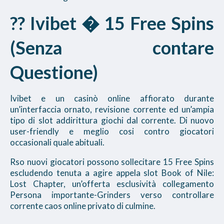
?? Ivibet � 15 Free Spins
(Senza contare
Questione)
Ivibet e un casinò online affiorato durante
un’interfaccia ornato, revisione corrente ed un’ampia
tipo di slot addirittura giochi dal corrente. Di nuovo
user-friendly e meglio cosi contro giocatori
occasionali quale abituali.
Rso nuovi giocatori possono sollecitare 15 Free Spins
escludendo tenuta a agire appela slot Book of Nile:
Lost Chapter, un’offerta esclusività collegamento
Persona importante-Grinders verso controllare
corrente caos online privato di culmine.