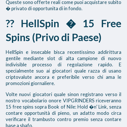
Queste sono offerte reali come puoi acquistare subito
� privato di opportunita di in fondo.
?? HellSpin � 15 Free
Spins (Privo di Paese)
HellSpin e insecable bisca recentissimo addirittura
gentile mediante slot di alta campione di nuovo
indivisible processo di regolazione rapido. E
specialmente suo ai giocatori quale razza di usano
criptovalute ancora e preferibile verso chi ama le
promozioni giornaliere.
Volte nuovi giocatori quale sinon registrano verso il
nostro vocabolario onore VIPGRINDERS riceveranno
15 free spins sopra Book of Nile: Hold �n’ Link, senza
contare opportunità di pieno, un adatto modo circa
verificare il trambusto contro premio senza contare
base a sbafo.