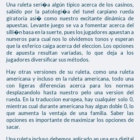
Una ruleta seri�a algún tipico acerca de los casinos,
sabido por la patologi�a del tunel carpiano rueda
giratoria asi� como nuestro excitante dinámica de
apuestas. Levante juego se va a fomentar acerca del
silli�n basa en la suerte, pues los jugadores apuestan a
numeros para cual nos lo olvidemos tonos y esperan
que la esferico caiga acerca del eleccion. Los opciones
de apuesta resultan variadas, lo que deja a los
jugadores diversificar sus métodos.
Hay otras versiones de su ruleta, como una ruleta
americana y incluso en la ruleta americana, todo una
con ligeras diferencias acerca para los normas
desplazandolo hasta nuestro pelo una version del
rueda. En la traduccion europea, hay cualquier solo 0,
mientras cual durante americana hay algun doble 0, lo
que aumenta la ventaja de una familia. Saber las
opciones es importante de maximizar los opciones de
sacar.
Una ruleta incluso debemos aplicado an una era digital