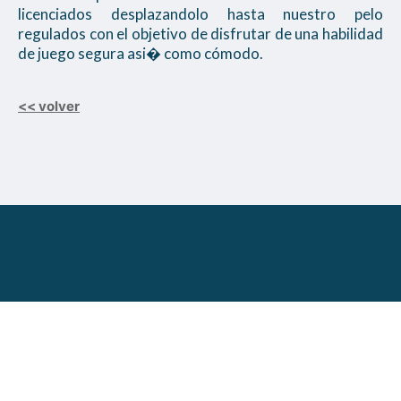
licenciados desplazandolo hasta nuestro pelo
regulados con el objetivo de disfrutar de una habilidad
de juego segura asi� como cómodo.
<< volver