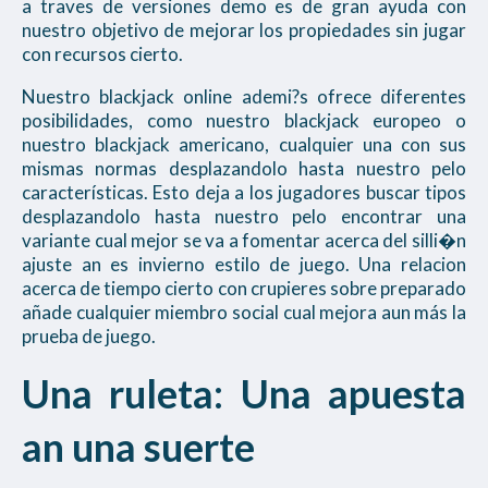
a traves de versiones demo es de gran ayuda con
nuestro objetivo de mejorar los propiedades sin jugar
con recursos cierto.
Nuestro blackjack online ademi?s ofrece diferentes
posibilidades, como nuestro blackjack europeo o
nuestro blackjack americano, cualquier una con sus
mismas normas desplazandolo hasta nuestro pelo
características. Esto deja a los jugadores buscar tipos
desplazandolo hasta nuestro pelo encontrar una
variante cual mejor se va a fomentar acerca del silli�n
ajuste an es invierno estilo de juego. Una relacion
acerca de tiempo cierto con crupieres sobre preparado
añade cualquier miembro social cual mejora aun más la
prueba de juego.
Una ruleta: Una apuesta
an una suerte