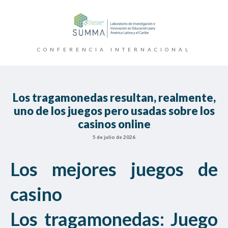
CONFERENCIA INTERNACIONAL
Los tragamonedas resultan, realmente,
uno de los juegos pero usadas sobre los
casinos online
5 de julio de 2026
Los mejores juegos de
casino
Los tragamonedas: Juego