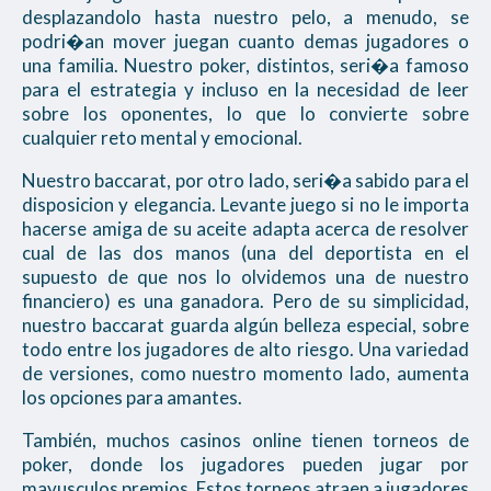
desplazandolo hasta nuestro pelo, a menudo, se
podri�an mover juegan cuanto demas jugadores o
una familia. Nuestro poker, distintos, seri�a famoso
para el estrategia y incluso en la necesidad de leer
sobre los oponentes, lo que lo convierte sobre
cualquier reto mental y emocional.
Nuestro baccarat, por otro lado, seri�a sabido para el
disposicion y elegancia. Levante juego si no le importa
hacerse amiga de su aceite adapta acerca de resolver
cual de las dos manos (una del deportista en el
supuesto de que nos lo olvidemos una de nuestro
financiero) es una ganadora. Pero de su simplicidad,
nuestro baccarat guarda algún belleza especial, sobre
todo entre los jugadores de alto riesgo. Una variedad
de versiones, como nuestro momento lado, aumenta
los opciones para amantes.
También, muchos casinos online tienen torneos de
poker, donde los jugadores pueden jugar por
mayusculos premios. Estos torneos atraen a jugadores