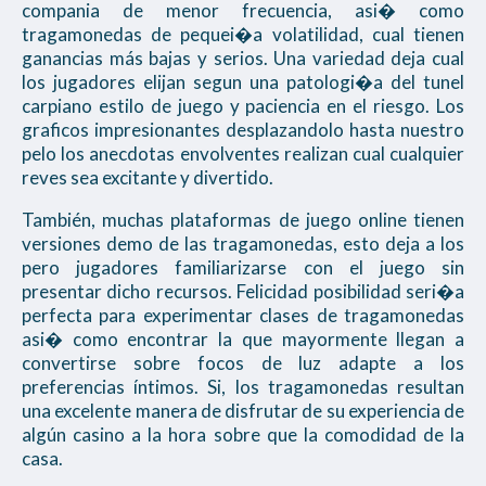
compania de menor frecuencia, asi� como
tragamonedas de pequei�a volatilidad, cual tienen
ganancias más bajas y serios. Una variedad deja cual
los jugadores elijan segun una patologi�a del tunel
carpiano estilo de juego y paciencia en el riesgo. Los
graficos impresionantes desplazandolo hasta nuestro
pelo los anecdotas envolventes realizan cual cualquier
reves sea excitante y divertido.
También, muchas plataformas de juego online tienen
versiones demo de las tragamonedas, esto deja a los
pero jugadores familiarizarse con el juego sin
presentar dicho recursos. Felicidad posibilidad seri�a
perfecta para experimentar clases de tragamonedas
asi� como encontrar la que mayormente llegan a
convertirse sobre focos de luz adapte a los
preferencias íntimos. Si, los tragamonedas resultan
una excelente manera de disfrutar de su experiencia de
algún casino a la hora sobre que la comodidad de la
casa.