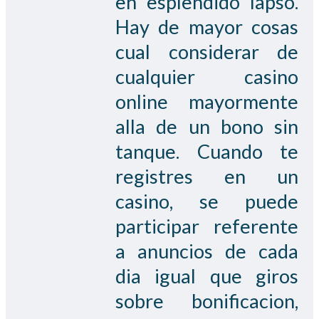
en esplendido lapso.
Hay de mayor cosas
cual considerar de
cualquier casino
online mayormente
alla de un bono sin
tanque. Cuando te
registres en un
casino, se puede
participar referente
a anuncios de cada
dia igual que giros
sobre bonificacion,