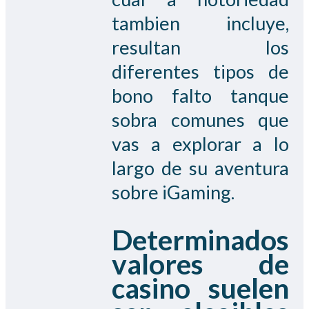
tambien incluye,
resultan los
diferentes tipos de
bono falto tanque
sobra comunes que
vas a explorar a lo
largo de su aventura
sobre iGaming.
Determinados
valores de
casino suelen