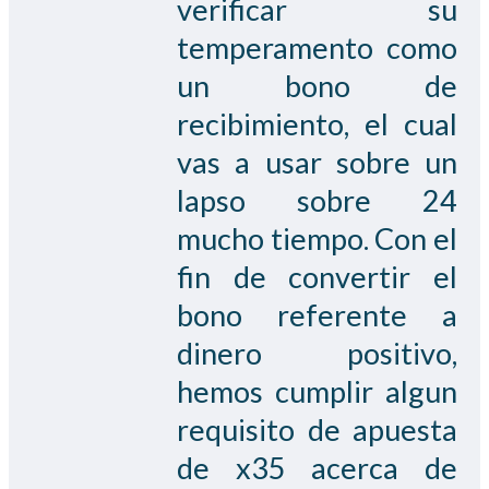
verificar su
temperamento como
un bono de
recibimiento, el cual
vas a usar sobre un
lapso sobre 24
mucho tiempo. Con el
fin de convertir el
bono referente a
dinero positivo,
hemos cumplir algun
requisito de apuesta
de x35 acerca de