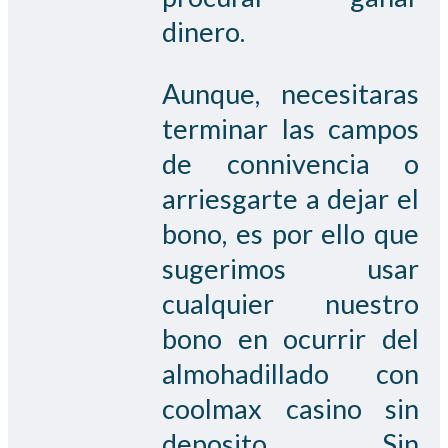
dinero.
Aunque, necesitaras
terminar las campos
de connivencia o
arriesgarte a dejar el
bono, es por ello que
sugerimos usar
cualquier nuestro
bono en ocurrir del
almohadillado con
coolmax casino sin
deposito. Sin