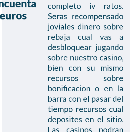
incuenta
completo iv ratos.
euros
Seras recompensado
joviales dinero sobre
rebaja cual vas a
desbloquear jugando
sobre nuestro casino,
bien con su mismo
recursos sobre
bonificacion o en la
barra con el pasar del
tiempo recursos cual
deposites en el sitio.
Las casinos podran