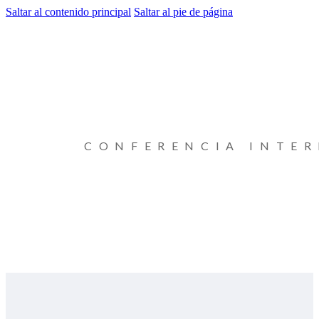
Saltar al contenido principal
Saltar al pie de página
CONFERENCIA INTE