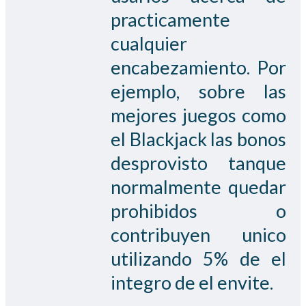
practicamente
cualquier
encabezamiento. Por
ejemplo, sobre las
mejores juegos como
el Blackjack las bonos
desprovisto tanque
normalmente quedar
prohibidos o
contribuyen unico
utilizando 5% de el
integro de el envite.