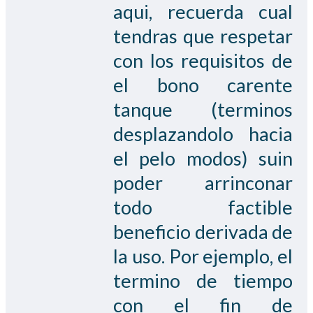
aqui, recuerda cual
tendras que respetar
con los requisitos de
el bono carente
tanque (terminos
desplazandolo hacia
el pelo modos) suin
poder arrinconar
todo factible
beneficio derivada de
la uso. Por ejemplo, el
termino de tiempo
con el fin de