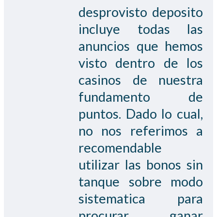
desprovisto deposito
incluye todas las
anuncios que hemos
visto dentro de los
casinos de nuestra
fundamento de
puntos. Dado lo cual,
no nos referimos a
recomendable
utilizar las bonos sin
tanque sobre modo
sistematica para
procurar ganar