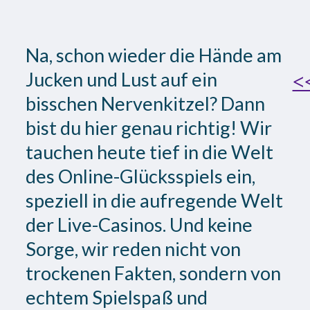
Na, schon wieder die Hände am
Jucken und Lust auf ein
<
bisschen Nervenkitzel? Dann
bist du hier genau richtig! Wir
tauchen heute tief in die Welt
des Online-Glücksspiels ein,
speziell in die aufregende Welt
der Live-Casinos. Und keine
Sorge, wir reden nicht von
trockenen Fakten, sondern von
echtem Spielspaß und