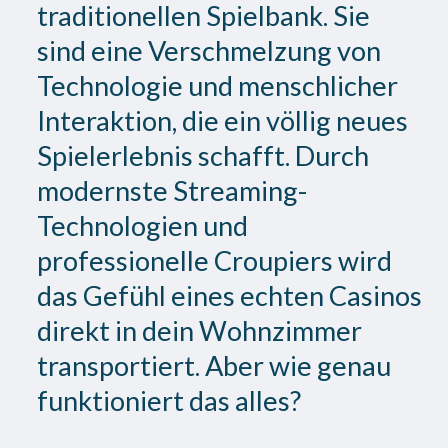
traditionellen Spielbank. Sie
sind eine Verschmelzung von
Technologie und menschlicher
Interaktion, die ein völlig neues
Spielerlebnis schafft. Durch
modernste Streaming-
Technologien und
professionelle Croupiers wird
das Gefühl eines echten Casinos
direkt in dein Wohnzimmer
transportiert. Aber wie genau
funktioniert das alles?