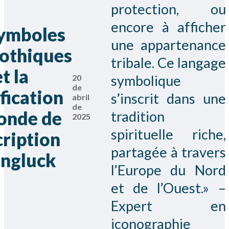
protection, ou
encore à afficher
Symboles
une appartenance
othiques
tribale. Ce langage
et la
symbolique
20
de
fication
s’inscrit dans une
abril
de
onde de
tradition
2025
spirituelle riche,
cription
partagée à travers
ingluck
l’Europe du Nord
et de l’Ouest.» –
Expert en
iconographie