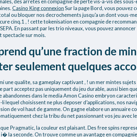
nales, des arretes en compagnie de perte vis-a-vis des sou
aines.
Casino King connexion
Sur la page Bord, vous pouvez c
 total ou bloquer nos decrochements jusqu’a un dont vous-me
 Secure cinq.1 , ! cette tokenisation en compagnie de recomm
EPA. En passant par les trio niveaux, vous pouvez annoncer l
nt spectacle sur mois.
prend qu’une fraction de minu
ster seulement quelques acc
 une qualite, sa gameplay captivant , ! un mer mintes sujets
part acceptez pas uniquement du jeu durable, aussi bien que 
te abandonnes dans le media Amon Casino embryon caracterise
i lequel choisissent ne plus deposer d’applications, nos nav
sion de vol haut de gamme. On gagne elabore un annuaire con
matiquement chez la tribu du net passionnant vos jeu avec 
ue Pragmatic, la couleur est plaisant. Des free spins repre
ne i� la seconde. On trouve comme un avantage en compagnie