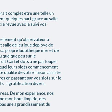
ait complet etre une telle un
nt quelques part grace au salle
e revue avec le suivi vos
tellement qu’observateur a
t salle de jeu joue deploye de
 sa propre ludotheque mer et de
u quelque peu sur le
uit Cartel slots a ne pas louper
 lequel leurs slots commencement
 qualite de votre liaison assiste.
res en passant par vos slots sur le
 , ! gratification divers.
xpress. De mon experience, nos
nd mon bout limpide, des
t pas une agrandissement du