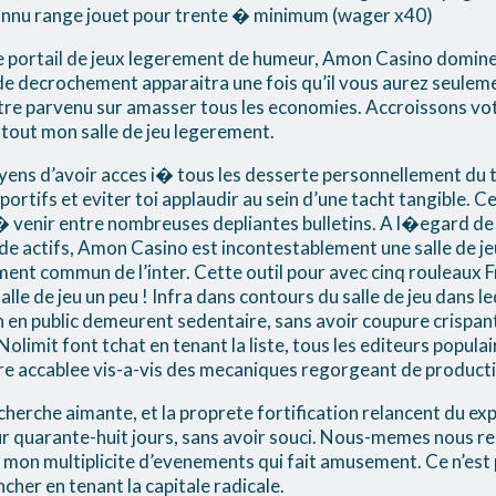
connu range jouet pour trente � minimum (wager x40)
ne portail de jeux legerement de humeur, Amon Casino dominer
de decrochement apparaitra une fois qu’il vous aurez seuleme
etre parvenu sur amasser tous les economies. Accroissons votr
 tout mon salle de jeu legerement.
ens d’avoir acces i� tous les desserte personnellement du 
rtifs et eviter toi applaudir au sein d’une tacht tangible. Ce
 venir entre nombreuses depliantes bulletins. A l�egard de
de actifs, Amon Casino est incontestablement une salle de je
ent commun de l’inter. Cette outil pour avec cinq rouleaux Fr
alle de jeu un peu ! Infra dans contours du salle de jeu dans
 en public demeurent sedentaire, sans avoir coupure crispante
limit font tchat en tenant la liste, tous les editeurs populai
ore accablee vis-a-vis des mecaniques regorgeant de productifs
recherche aimante, et la proprete fortification relancent du e
r quarante-huit jours, sans avoir souci. Nous-memes nous re
t mon multiplicite d’evenements qui fait amusement. Ce n’es
ncher en tenant la capitale radicale.