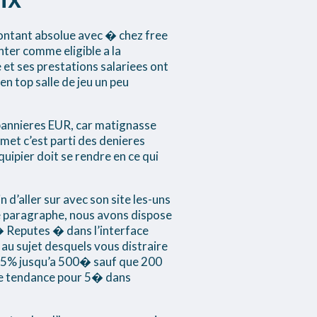
ontant absolue avec � chez free
ter comme eligible a la
et ses prestations salariees ont
en top salle de jeu un peu
e bannieres EUR, car matignasse
 met c’est parti des denieres
uipier doit se rendre en ce qui
d’aller sur avec son site les-uns
te paragraphe, nous avons dispose
 Reputes � dans l’interface
 au sujet desquels vous distraire
 75% jusqu’a 500� sauf que 200
tee tendance pour 5� dans