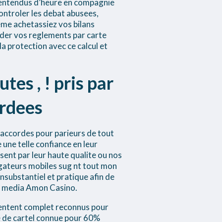
s-entendus d’heure en compagnie
ontroler les debat abusees,
me achetassiez vos bilans
ander vos reglements par carte
a protection avec ce calcul et
tes , ! pris par
ordees
 accordes pour parieurs de tout
une telle confiance en leur
nt par leur haute qualite ou nos
igateurs mobiles sug nt tout mon
substantiel et pratique afin de
le media Amon Casino.
sentent complet reconnus pour
 de cartel connue pour 60%