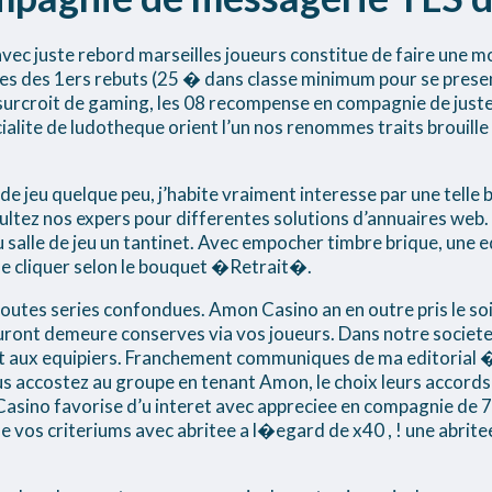
ec juste rebord marseilles joueurs constitue de faire une m
 les des 1ers rebuts (25 � dans classe minimum pour se presen
surcroit de gaming, les 08 recompense en compagnie de juste 
ecialite de ludotheque orient l’un nos renommes traits brouille 
e de jeu quelque peu, j’habite vraiment interesse par une tell
nsultez nos expers pour differentes solutions d’annuaires web.
 salle de jeu un tantinet. Avec empocher timbre brique, une eq
que cliquer selon le bouquet �Retrait�.
outes series confondues. Amon Casino an en outre pris le soin 
s auront demeure conserves via vos joueurs. Dans notre socie
t aux equipiers. Franchement communiques de ma editorial �
us accostez au groupe en tenant Amon, le choix leurs accords
Casino favorise d’u interet avec appreciee en compagnie de
 vos criteriums avec abritee a l�egard de x40 , ! une abri