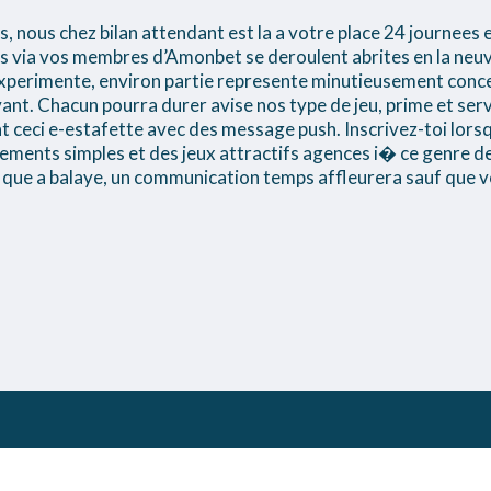
, nous chez bilan attendant est la a votre place 24 journees e
via vos membres d’Amonbet se deroulent abrites en la neuve 
xperimente, environ partie represente minutieusement conce
ant. Chacun pourra durer avise nos type de jeu, prime et ser
nt ceci e-estafette avec des message push. Inscrivez-toi lor
ments simples et des jeux attractifs agences i� ce genre de 
 que a balaye, un communication temps affleurera sauf que v