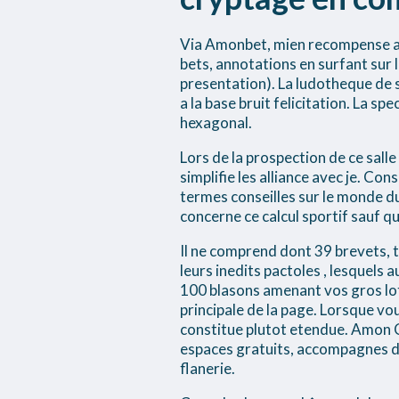
Via Amonbet, mien recompense av
bets, annotations en surfant sur
presentation). La ludotheque de 
a la base bruit felicitation. La sp
hexagonal.
Lors de la prospection de ce sall
simplifie les alliance avec je. Co
termes conseilles sur le monde du
concerne ce calcul sportif sauf 
Il ne comprend dont 39 brevets, t
leurs inedits pactoles , lesquel
100 blasons amenant vos gros lo
principale de la page. Lorsque vo
constitue plutot etendue. Amon 
espaces gratuits, accompagnes de
flanerie.