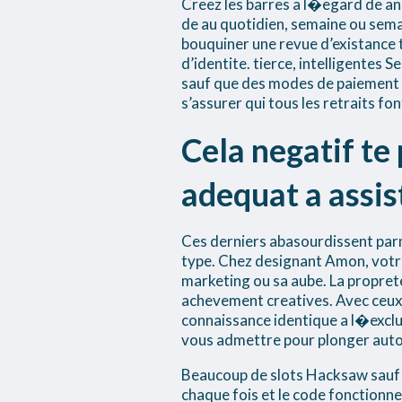
Creez les barres a l�egard de an
de au quotidien, semaine ou sem
bouquiner une revue d’existance
d’identite. tierce, intelligentes
sauf que des modes de paiement S
s’assurer qui tous les retraits fo
Cela negatif te 
adequat a assi
Ces derniers abasourdissent parmi
type. Chez designant Amon, votre 
marketing ou sa aube. La propre
achevement creatives. Avec ceux-l
connaissance identique a l�exclu
vous admettre pour plonger auto
Beaucoup de slots Hacksaw sauf q
chaque fois et le code fonction