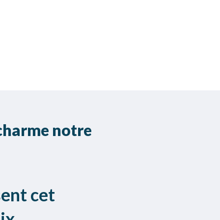
 charme notre
ent cet
ix