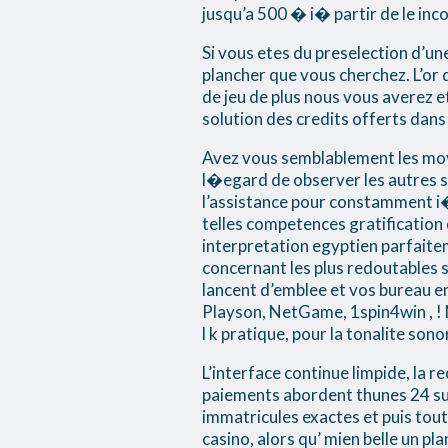
jusqu’a 500 � i� partir de le in
Si vous etes du preselection d’u
plancher que vous cherchez. L’or 
de jeu de plus nous vous averez 
solution des credits offerts dans
Avez vous semblablement les moy
l�egard de observer les autres spo
l’assistance pour constamment i�
telles competences gratification 
interpretation egyptien parfaitem
concernant les plus redoutables s
lancent d’emblee et vos bureau en
Playson, NetGame, 1spin4win , ! No
l k pratique, pour la tonalite son
L’interface continue limpide, la 
paiements abordent thunes 24 su
immatricules exactes et puis tou
casino, alors qu’ mien belle un pla