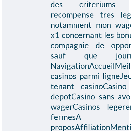
des criteriums 
recompense tres leg
notamment mon wage
x1 concernant les bon
compagnie de oppor
sauf que journ
NavigationAccueilMeil
casinos parmi ligneJe
tenant casinoCasino
depotCasino sans avo
wagerCasinos leger
fermesA
proposAffiliationMent