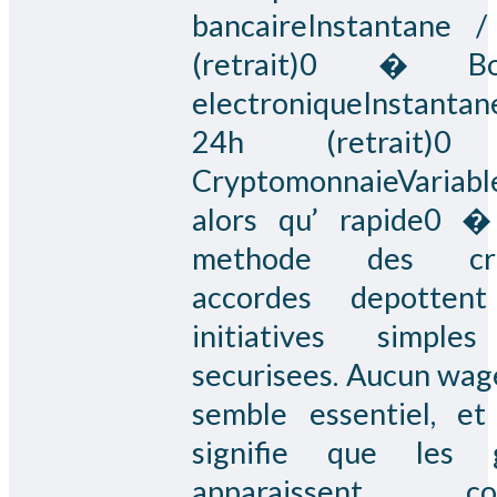
bancaireInstantane 
(retrait)0 � Bo
electroniqueInstant
24h (retrait)
CryptomonnaieVariabl
alors qu’ rapide0 
methode des cre
accordes depottent
initiatives simple
securisees. Aucun wag
semble essentiel, et
signifie que les g
apparaissent c