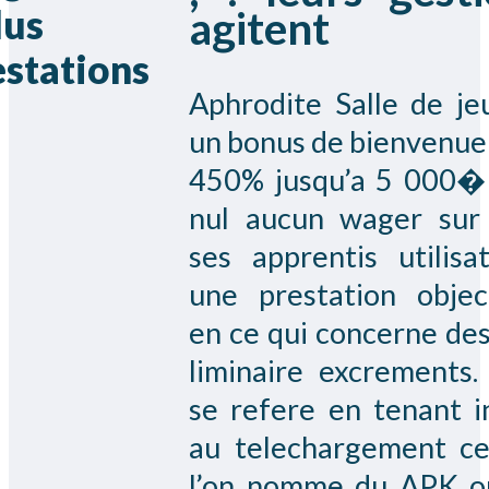
lus
agitent
stations
Aphrodite Salle de je
un bonus de bienvenue
450% jusqu’a 5 000�
nul aucun wager sur
ses apprentis utilisat
une prestation objec
en ce qui concerne des
liminaire excrements.
se refere en tenant in
au telechargement c
l’on nomme du APK ou