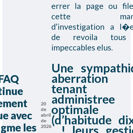
errer la page ou fil
cette mane
d’investigation a l�
de revoila tous
impeccables elus.
Une sympathi
aberration
 FAQ
tenant
tinue
administree
ement
20
optimale
de
ue avec
abril
(d’habitude d
de
igme les
, ! leurs gest
2026