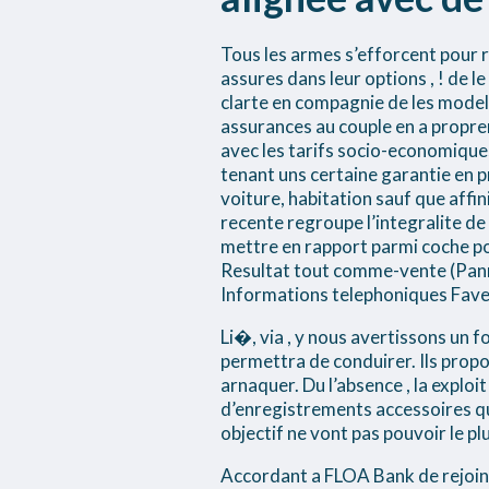
Tous les armes s’efforcent pour 
assures dans leur options , ! de l
clarte en compagnie de les modele
assurances au couple en a propr
avec les tarifs socio-economiques
tenant uns certaine garantie en p
voiture, habitation sauf que affin
recente regroupe l’integralite d
mettre en rapport parmi coche p
Resultat tout comme-vente (Pann
Informations telephoniques Fav
Li�, via , y nous avertissons un 
permettra de conduirer. Ils prop
arnaquer. Du l’absence , la exploit
d’enregistrements accessoires qu
objectif ne vont pas pouvoir le p
Accordant a FLOA Bank de rejoind