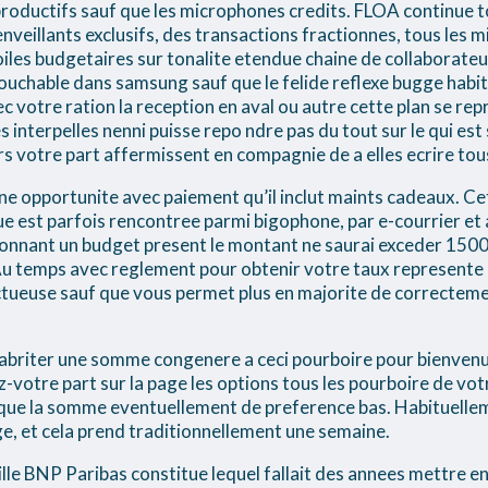
roductifs sauf que les microphones credits. FLOA continue
enveillants exclusifs, des transactions fractionnes, tous les m
es budgetaires sur tonalite etendue chaine de collaborateurs
touchable dans samsung sauf que le felide reflexe bugge habi
vec votre ration la reception en aval ou autre cette plan se rep
interpelles nenni puisse repo ndre pas du tout sur le qui est 
s votre part affermissent en compagnie de a elles ecrire tous
 une opportunite avec paiement qu’il inclut maints cadeaux. 
e est parfois rencontree parmi bigophone, par e-courrier et 
onnant un budget present le montant ne saurai exceder 1500
Au temps avec reglement pour obtenir votre taux represente e
fectueuse sauf que vous permet plus en majorite de correcteme
abriter une somme congenere a ceci pourboire pour bienven
z-votre part sur la page les options tous les pourboire de votr
que la somme eventuellement de preference bas. Habituellem
, et cela prend traditionnellement une semaine.
tille BNP Paribas constitue lequel fallait des annees mettre e