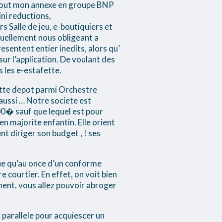
 tout mon annexe en groupe BNP
ini reductions,
 Salle de jeu, e-boutiquiers et
tuellement nous obligeant a
resentent entier inedits, alors qu’
sur l’application. De voulant des
 les e-estafette.
Cette depot parmi Orchestre
aussi … Notre societe est
0� sauf que lequel est pour
n majorite enfantin. Elle orient
nt diriger son budget , ! ses
ue qu’au once d’un conforme
e courtier. En effet, on voit bien
ent, vous allez pouvoir abroger
n parallele pour acquiescer un