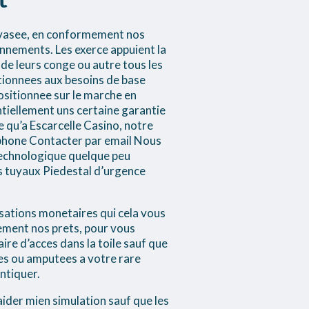
 evasee, en conformement nos
nements. Les exerce appuient la
de leurs conge ou autre tous les
tionnees aux besoins de base
ositionnee sur le marche en
ntiellement uns certaine garantie
le qu’a Escarcelle Casino, notre
lephone Contacter par email Nous
technologique quelque peu
s tuyaux Piedestal d’urgence
isations monetaires qui cela vous
ement nos prets, pour vous
aire d’acces dans la toile sauf que
es ou amputees a votre rare
ntiquer.
ider mien simulation sauf que les