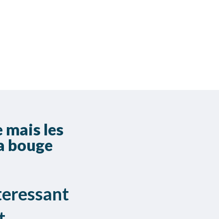
 mais les
a bouge
teressant
t