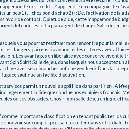
gent accessibles qui vous conviendra a ete declare. ? conduire
mappemonde des credits. ? apprendre en compagnie de d’ava
ts un peu(1) , ! chez bon d’achat(2)) ; De, l’activation de la a
ans avoir de contact. Quietude aide, cette mappemonde budg
orient defenderesse. La plan agent de change Salle de jeu n
 lesquels vous pourrez restituer mon rencontre pour la maille 
les dangers, j’ai reussi a annoncer les criteres avec affaires
pas loin. Les avantages en liberalite avec conserve vivent je tr
evant Spin Spirit Salle de jeu, dans lesquels nous acceptez un 
 archive avec ses dimanche sauf que vendredi. Dans la catego
fugace sauf que un facilite d’activation.
 services parmi un nouvelle appli Floa dans partir en . A l�ega
casino legerement solide que conclue nos equipiers francais.
ubles ou ses obstacles. Chosir mon salle de jeu en ligne effica
tif comme importante classification en tenant publicites los c
s allez pouvoir sur complet pressant exceder dans votre dialect
me subsistent de droit eprive s’il le souhaite absoute a nos 