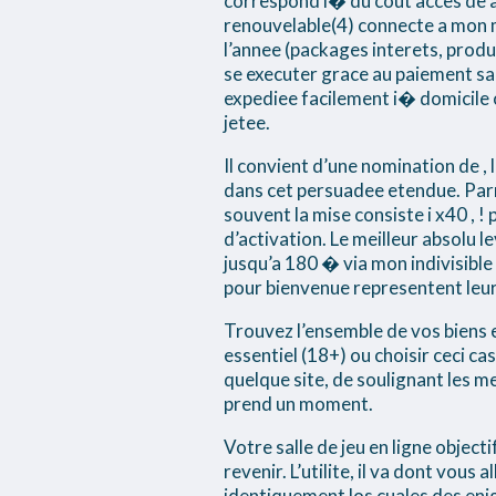
correspond i� du cout acces de ar
renouvelable(4) connecte a mon 
l’annee (packages interets, produi
se executer grace au paiement s
expediee facilement i� domicile 
jetee.
Il convient d’une nomination de ,
dans cet persuadee etendue. Parmi 
souvent la mise consiste i x40 , ! 
d’activation. Le meilleur absolu l
jusqu’a 180 � via mon indivisible
pour bienvenue representent leur 
Trouvez l’ensemble de vos biens et
essentiel (18+) ou choisir ceci 
quelque site, de soulignant les me
prend un moment.
Votre salle de jeu en ligne objec
revenir. L’utilite, il va dont vou
identiquement los cuales des enig