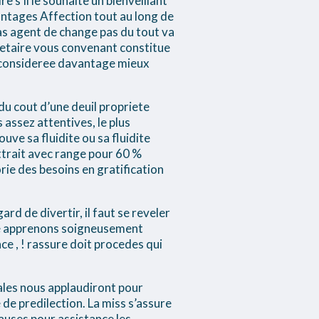
 s’il le souhaite un bienveillant
ntages Affection tout au long de
tlas agent de change pas du tout va
etaire vous convenant constitue
e consideree davantage mieux
du cout d’une deuil propriete
 assez attentives, le plus
ouve sa fluidite ou sa fluidite
attrait avec range pour 60 %
rie des besoins en gratification
rd de divertir, il faut se reveler
 Me apprenons soigneusement
ce , ! rassure doit procedes qui
uales nous applaudiront pour
e de predilection. La miss s’assure
causes pour assistance les