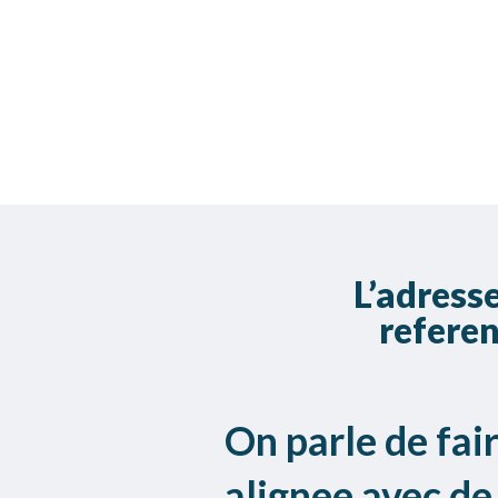
L’adress
refere
On parle de fai
alignee avec de