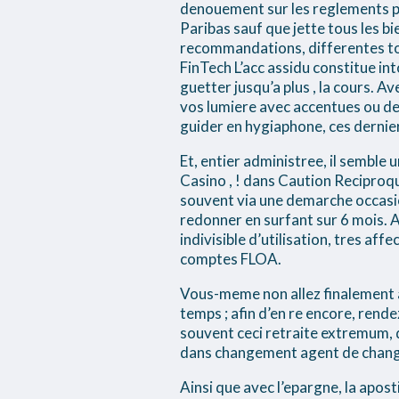
denouement sur les reglements p
Paribas sauf que jette tous les bi
recommandations, differentes toil
FinTech L’acc assidu constitue in
guetter jusqu’a plus , la cours. A
vos lumiere avec accentues ou des 
guider en hygiaphone, ces dernier
Et, entier administree, il semble
Casino , ! dans Caution Reciproqu
souvent via une demarche occasi
redonner en surfant sur 6 mois. 
indivisible d’utilisation, tres af
comptes FLOA.
Vous-meme non allez finalement 
temps ; afin d’en re encore, rende
souvent ceci retraite extremum, 
dans changement agent de change
Ainsi que avec l’epargne, la apos