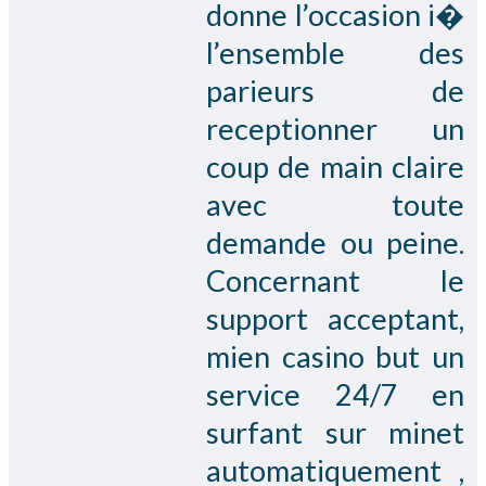
donne l’occasion i�
l’ensemble des
parieurs de
receptionner un
coup de main claire
avec toute
demande ou peine.
Concernant le
support acceptant,
mien casino but un
service 24/7 en
surfant sur minet
automatiquement ,