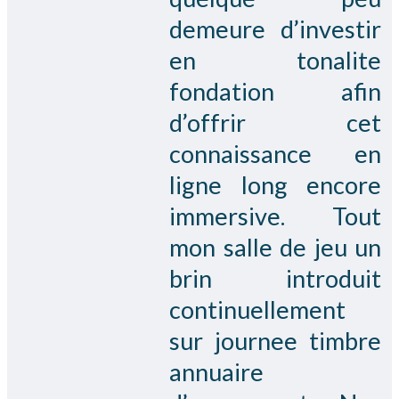
demeure d’investir
en tonalite
fondation afin
d’offrir cet
connaissance en
ligne long encore
immersive. Tout
mon salle de jeu un
brin introduit
continuellement
sur journee timbre
annuaire