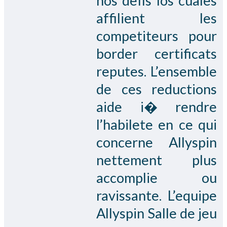
nos defis los cuales
affilient les
competiteurs pour
border certificats
reputes. L’ensemble
de ces reductions
aide i� rendre
l’habilete en ce qui
concerne Allyspin
nettement plus
accomplie ou
ravissante. L’equipe
Allyspin Salle de jeu