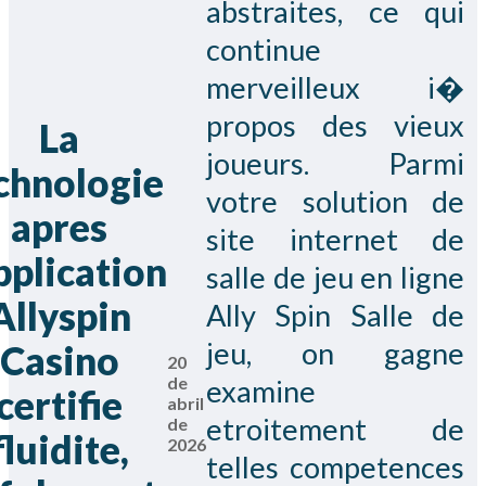
abstraites, ce qui
continue
merveilleux i�
propos des vieux
La
joueurs. Parmi
chnologie
votre solution de
apres
site internet de
application
salle de jeu en ligne
Allyspin
Ally Spin Salle de
jeu, on gagne
Casino
20
de
examine
certifie
abril
etroitement de
de
fluidite,
2026
telles competences