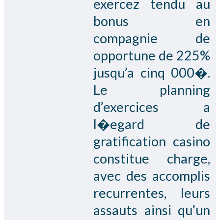
exercez tendu au
bonus en
compagnie de
opportune de 225%
jusqu’a cinq 000�.
Le planning
d’exercices a
l�egard de
gratification casino
constitue charge,
avec des accomplis
recurrentes, leurs
assauts ainsi qu’un