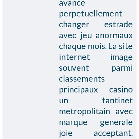
avance
perpetuellement
changer estrade
avec jeu anormaux
chaque mois. La site
internet image
souvent parmi
classements
principaux casino
un tantinet
metropolitain avec
marque generale
joie acceptant.