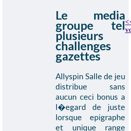
Le media
<
groupe tel
v
plusieurs
challenges
gazettes
Allyspin Salle de jeu
distribue sans
aucun ceci bonus a
l�egard de juste
lorsque epigraphe
et unique range