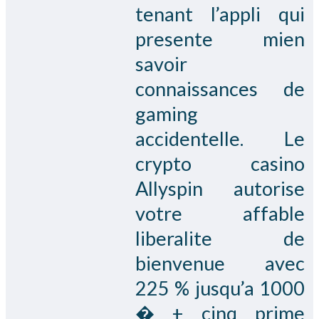
tenant l’appli qui
presente mien
savoir
connaissances de
gaming
accidentelle. Le
crypto casino
Allyspin autorise
votre affable
liberalite de
bienvenue avec
225 % jusqu’a 1000
� + cinq prime