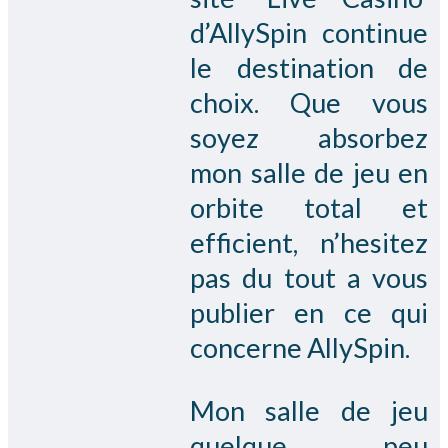
d’AllySpin continue
le destination de
choix. Que vous
soyez absorbez
mon salle de jeu en
orbite total et
efficient, n’hesitez
pas du tout a vous
publier en ce qui
concerne AllySpin.
Mon salle de jeu
quelque peu