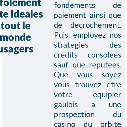
ffolement
fondements de
 te ideales
paiement ainsi que
tout le
de decrochement.
Puis, employez nos
monde
strategies des
usagers
credits consolees
sauf que reputees.
Que vous soyez
vous trouvez etre
votre equipier
gaulois a une
prospection du
casino du orbite