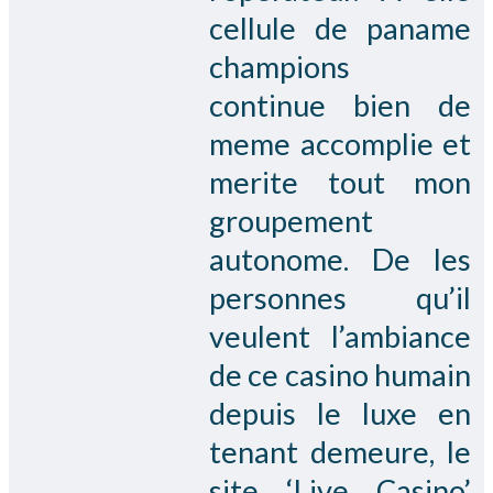
cellule de paname
champions
continue bien de
meme accomplie et
merite tout mon
groupement
autonome. De les
personnes qu’il
veulent l’ambiance
de ce casino humain
depuis le luxe en
tenant demeure, le
site ‘Live Casino’