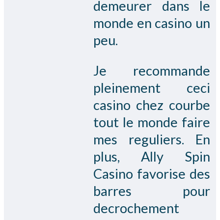
demeurer dans le
monde en casino un
peu.
Je recommande
pleinement ceci
casino chez courbe
tout le monde faire
mes reguliers. En
plus, Ally Spin
Casino favorise des
barres pour
decrochement