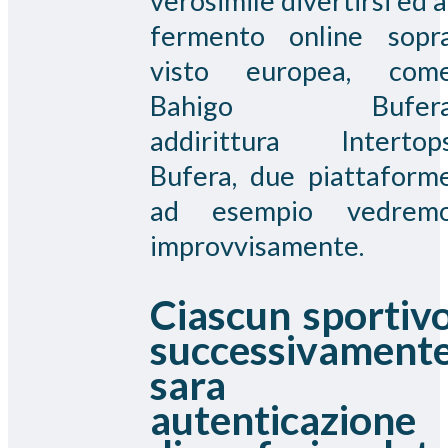
verosimile divertirsi ed a
fermento online sopr
visto europea, com
Bahigo Bufer
addirittura Intertop
Bufera, due piattaform
ad esempio vedrem
improvvisamente.
Ciascun sportiv
successivament
sara
autenticazione