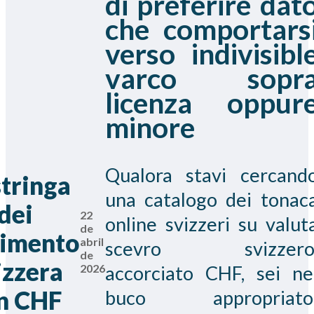
di preferire dat
che comportars
verso indivisibl
varco sopr
licenza oppur
minore
Qualora stavi cercand
stringa
una catalogo dei tonac
dei
22
online svizzeri su valut
de
imento
abril
scevro svizzero
de
izzera
2026
accorciato CHF, sei ne
n CHF
buco appropriato