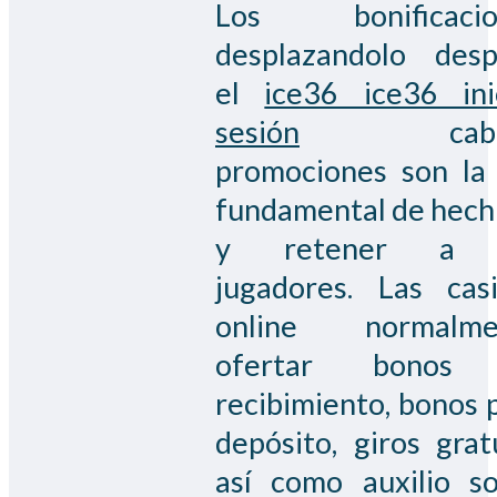
Los bonificacio
desplazandolo des
el
ice36 ice36 ini
sesión
cabel
promociones son la 
fundamental de hech
y retener a 
jugadores. Las cas
online normalme
ofertar bonos
recibimiento, bonos 
depósito, giros grat
así­ como auxilio s