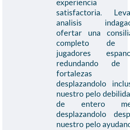
experiencia
satisfactoria. Lev
analisis indagac
ofertar una consili
completo de 
jugadores espanol
redundando de 
fortalezas
desplazandolo inclu
nuestro pelo debilid
de entero me
desplazandolo des
nuestro pelo ayudan