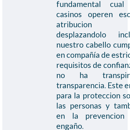
fundamental cual 
casinos operen es
atribucion
desplazandolo inc
nuestro cabello cum
en compañía de estri
requisitos de confian
no ha transpir
transparencia. Este e
para la proteccion s
las personas y tam
en la prevencion 
engaño.