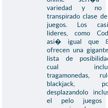
variedad y no
transpirado clase de
juegos. Los casi
lideres, como Cod
asi� igual que 8
ofrecen una gigant
lista de posibilida
cual incluy
tragamonedas, rul
blackjack, po
desplazandolo inclu
el pelo juegos