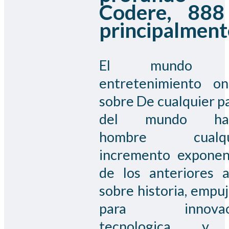
Codere, 888
principalment
El mundo d
entretenimiento on
sobre De cualquier p
del mundo hal
hombre cualqu
incremento exponen
de los anteriores 
sobre historia, empu
para innovac
tecnologica y