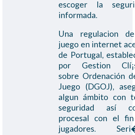
escoger la seguri
informada.
Una regulacion de
juego en internet ac
de Portugal, estable
por Gestion Clí¡s
sobre Ordenación d
Juego (DGOJ), ase
algun ámbito con t
seguridad así­ c
procesal con el fi
jugadores. Seri