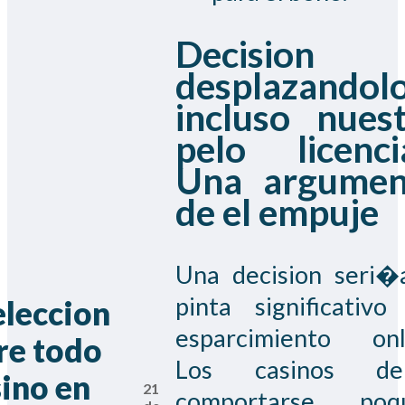
Decision
desplazandol
incluso nues
pelo licenci
Una argumen
de el empuje
Una decision seri�
pinta significativo
eleccion
esparcimiento onl
re todo
Los casinos de
ino en
21
comportarse poqu