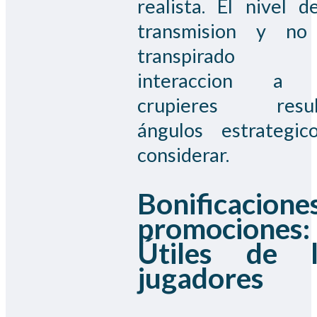
realista. El nivel d
transmision y no
transpirado 
interaccion a 
crupieres resul
ángulos estrategi
considerar.
Bonificacione
promociones:
Útiles de l
jugadores