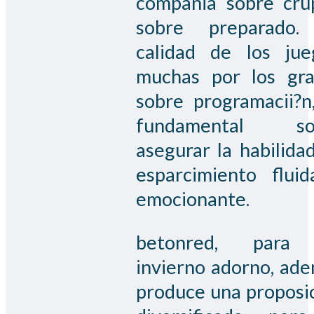
compania sobre cru
sobre preparado.
calidad de los jue
muchas por los gr
sobre programacii?n
fundamental so
asegurar la habilida
esparcimiento flui
emocionante.
betonred, para
invierno adorno, ad
produce una proposi