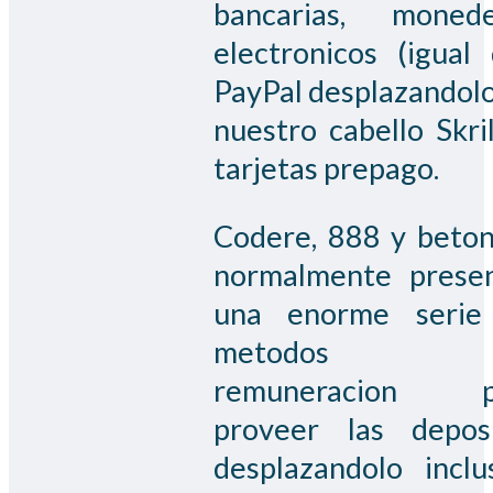
bancarias, monede
electronicos (igual
PayPal desplazandolo
nuestro cabello Skril
tarjetas prepago.
Codere, 888 y beto
normalmente prese
una enorme serie
metodos 
remuneracion p
proveer las depos
desplazandolo inclu