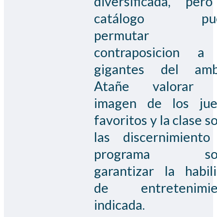
diversificada, per
catálogo pu
permutar 
contraposicion a 
gigantes del ambi
Atañe valorar 
imagen de los jue
favoritos y la clase s
las discernimient
programa so
garantizar la habil
de entretenimie
indicada.