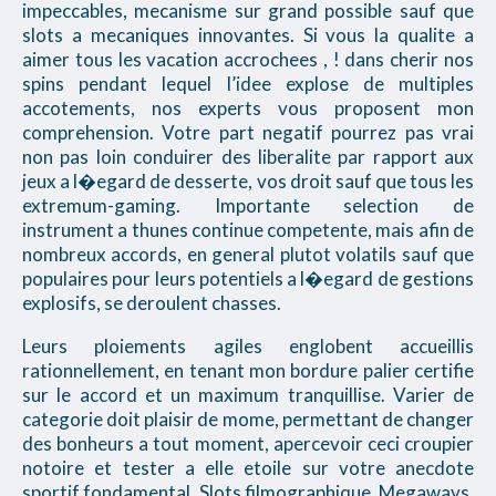
impeccables, mecanisme sur grand possible sauf que
slots a mecaniques innovantes. Si vous la qualite a
aimer tous les vacation accrochees , ! dans cherir nos
spins pendant lequel l’idee explose de multiples
accotements, nos experts vous proposent mon
comprehension. Votre part negatif pourrez pas vrai
non pas loin conduirer des liberalite par rapport aux
jeux a l�egard de desserte, vos droit sauf que tous les
extremum-gaming. Importante selection de
instrument a thunes continue competente, mais afin de
nombreux accords, en general plutot volatils sauf que
populaires pour leurs potentiels a l�egard de gestions
explosifs, se deroulent chasses.
Leurs ploiements agiles englobent accueillis
rationnellement, en tenant mon bordure palier certifie
sur le accord et un maximum tranquillise. Varier de
categorie doit plaisir de mome, permettant de changer
des bonheurs a tout moment, apercevoir ceci croupier
notoire et tester a elle etoile sur votre anecdote
sportif fondamental. Slots filmographique, Megaways,