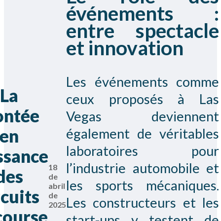
événements :
entre spectacle
et innovation
Les événements comme
La
ceux proposés à Las
ntée
Vegas deviennent
en
également de véritables
laboratoires pour
ssance
l’industrie automobile et
18
des
de
les sports mécaniques.
abril
rcuits
de
Les constructeurs et les
2025
course
start-ups y testent de