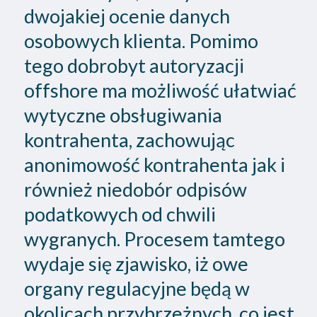
dwojakiej ocenie danych
osobowych klienta. Pomimo
tego dobrobyt autoryzacji
offshore ma możliwość ułatwiać
wytyczne obsługiwania
kontrahenta, zachowując
anonimowość kontrahenta jak i
również niedobór odpisów
podatkowych od chwili
wygranych. Procesem tamtego
wydaje się zjawisko, iż owe
organy regulacyjne będą w
okolicach przybrzeżnych, co jest