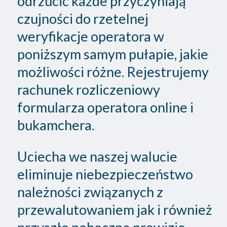
odrzucić każde przyczyniają
czujności do rzetelnej
weryfikacje operatora w
poniższym samym pułapie, jakie
możliwości różne. Rejestrujemy
rachunek rozliczeniowy
formularza operatora online i
bukamchera.
Uciecha we naszej walucie
eliminuje niebezpieczeństwo
należności związanych z
przewalutowaniem jak i również