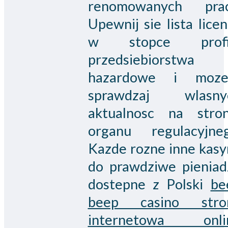
renomowanych prac
Upewnij sie lista licen
w stopce profi
przedsiebiorstwa
hazardowe i moze
sprawdzaj wlasny
aktualnosc na stron
organu regulacyjneg
Kazde rozne inne kasy
do prawdziwe pieniad
dostepne z Polski
be
beep casino stro
internetowa onli