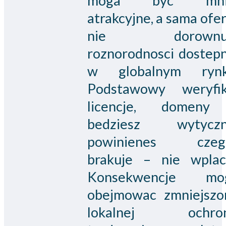
moga byc mni
atrakcyjne, a sama ofe
nie dorownu
roznorodnosci dostepn
w globalnym rynk
Podstawowy weryfik
licencje, domeny
bedziesz wytyczn
powinienes czeg
brakuje – nie wplaca
Konsekwencje mog
obejmowac zmniejszo
lokalnej ochron