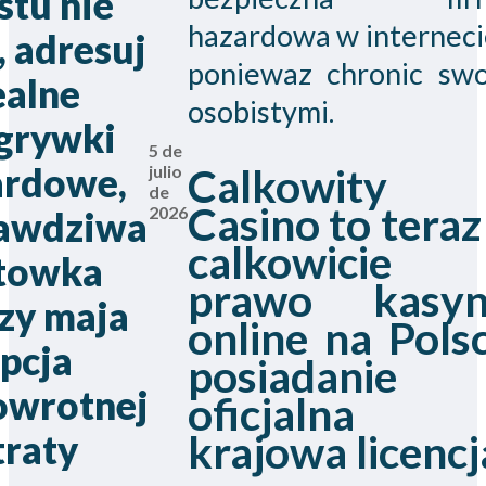
stu nie
hazardowa w interneci
, adresuj
poniewaz chronic swo
ealne
osobistymi.
grywki
5 de
ardowe,
Calkowity
julio
de
Casino to teraz
2026
rawdziwa
calkowicie
towka
prawo kasy
zy maja
online na Pols
pcja
posiadanie
owrotnej
oficjalna
krajowa licencj
traty