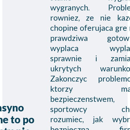
wygranych. Probl
rowniez, ze nie kaz
chopine oferujaca gre
prawdziwa gotow
wyplaca wypla
sprawnie i zamia
ukrytych warunko
Zakonczyc problem
ktorzy maj
bezpieczenstwem,
asyno
sportowcy ch
ne to po
rozumiec, jak wybr
bezpieczna fir