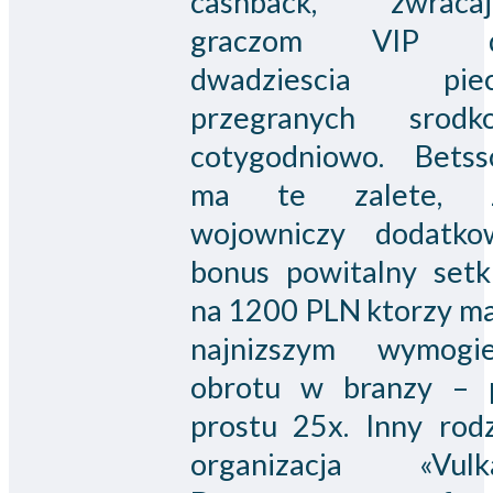
cashback, zwracaj
graczom VIP 
dwadziescia pie
przegranych srodk
cotygodniowo. Betss
ma te zalete, 
wojowniczy dodatko
bonus powitalny setk
na 1200 PLN ktorzy ma
najnizszym wymogi
obrotu w branzy – 
prostu 25x. Inny rodz
organizacja «Vulk