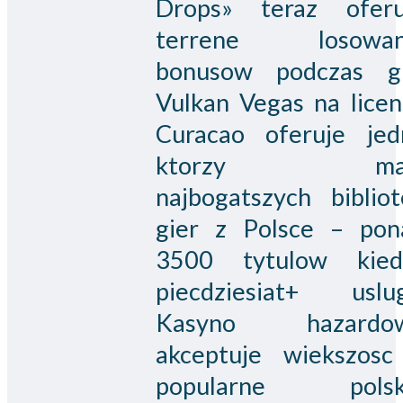
Drops» teraz oferu
terrene losowan
bonusow podczas gr
Vulkan Vegas na licen
Curacao oferuje jed
ktorzy maj
najbogatszych bibliot
gier z Polsce – pon
3500 tytulow kied
piecdziesiat+ uslug
Kasyno hazardo
akceptuje wiekszosc
popularne polsk