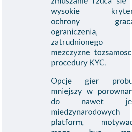
zmuszanie rzuca sie 
wysokie kryter
ochrony gracz
ograniczenia,
zatrudnionego
mezczyzne tozsamosci
procedury KYC.
Opcje gier probu
mniejszy w porownan
do nawet jes
miedzynarodowych
platform, motywac