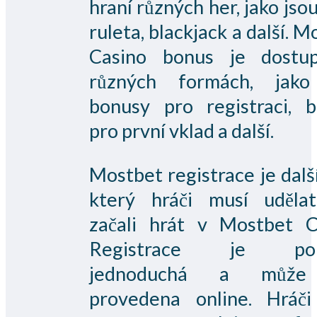
hraní různých her, jako jsou
ruleta, blackjack a další. 
Casino bonus je dostu
různých formách, jako
bonusy pro registraci, 
pro první vklad a další.
Mostbet registrace je další
který hráči musí udělat
začali hrát v Mostbet C
Registrace je pom
jednoduchá a může
provedena online. Hráči