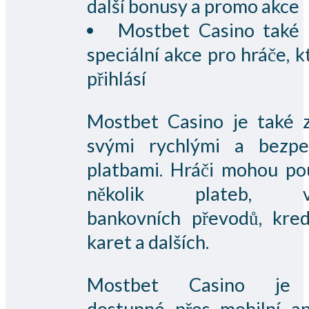
další bonusy a promo akce
Mostbet Casino také 
speciální akce pro hráče, k
přihlásí
Mostbet Casino je také 
svými rychlými a bezpe
platbami. Hráči mohou po
několik plateb, vč
bankovních převodů, kred
karet a dalších.
Mostbet Casino je 
dostupné přes mobilní apl