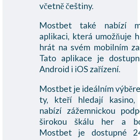
včetně češtiny.
Mostbet také nabízí mo
aplikaci, která umožňuje 
hrát na svém mobilním zař
Tato aplikace je dostup
Android i iOS zařízení.
Mostbet je ideálním výběr
ty, kteří hledají kasino,
nabízí zážemnickou podp
širokou škálu her a bo
Mostbet je dostupné 2