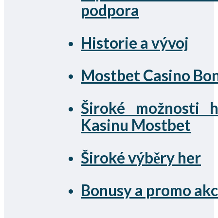
podpora
Historie a vývoj
Mostbet Casino Bo
Široké možnosti 
Kasinu Mostbet
Široké výběry her
Bonusy a promo ak