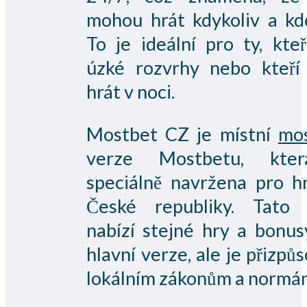
mohou hrát kdykoliv a kde
To je ideální pro ty, kteř
úzké rozvrhy nebo kteří 
hrát v noci.
Mostbet CZ je místní
mos
verze Mostbetu, kte
speciálně navržena pro h
České republiky. Tato 
nabízí stejné hry a bonus
hlavní verze, ale je přizpů
lokálním zákonům a normá