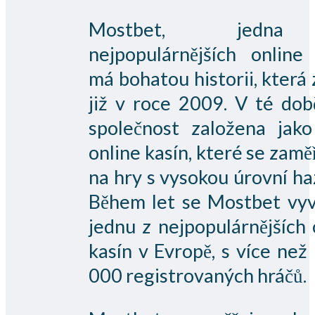
Mostbet, jedn
nejpopulárnějších online 
má bohatou historii, která 
již v roce 2009. V té dob
společnost založena jak
online kasín, které se zamě
na hry s vysokou úrovní ha
Během let se Mostbet vyv
jednu z nejpopulárnějších 
kasín v Evropě, s více než
000 registrovaných hráčů.