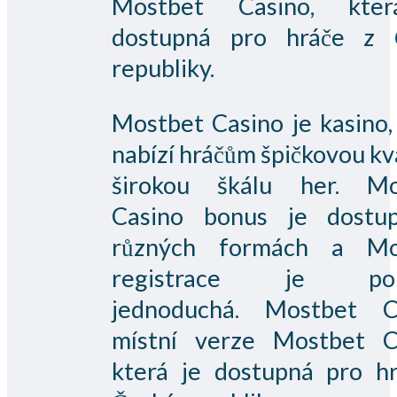
Mostbet Casino, kte
dostupná pro hráče z 
republiky.
Mostbet Casino je kasino,
nabízí hráčům špičkovou kva
širokou škálu her. Mo
Casino bonus je dostu
různých formách a Mo
registrace je pom
jednoduchá. Mostbet 
místní verze Mostbet Ca
která je dostupná pro h