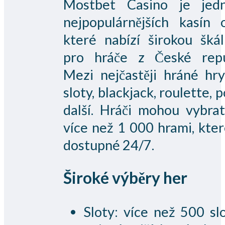
Mostbet Casino je jed
nejpopulárnějších kasín o
které nabízí širokou šká
pro hráče z České repub
Mezi nejčastěji hráné hry
sloty, blackjack, roulette, 
další. Hráči mohou vybra
více než 1 000 hrami, kter
dostupné 24/7.
Široké výběry her
Sloty: více než 500 sl