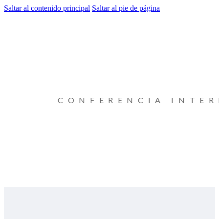
Saltar al contenido principal
Saltar al pie de página
CONFERENCIA INTE