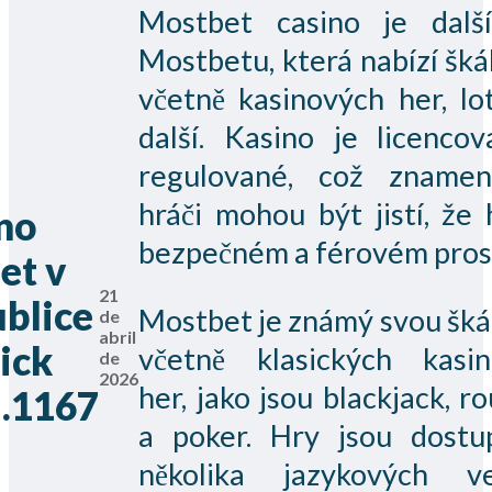
Mostbet casino je další
Mostbetu, která nabízí škál
včetně kasinových her, lot
další. Kasino je licenco
regulované, což znamen
hráči mohou být jistí, že 
no
bezpečném a férovém prost
et v
21
ublice
Mostbet je známý svou škál
de
abril
ick
včetně klasických kasin
de
2026
her, jako jsou blackjack, r
.1167
a poker. Hry jsou dostu
několika jazykových ver