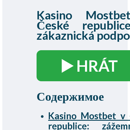
Kasino Mostbe
České republi
zákaznická podpo
▶️ HRÁT
Содержимое
Kasino Mostbet v
republice: zážem