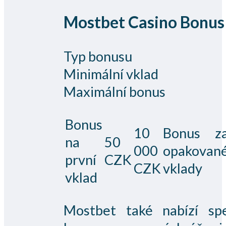
Mostbet Casino Bonus
Typ bonusu
Minimální vklad
Maximální bonus
Bonus
10
Bonus z
na
50
000
opakovan
první
CZK
CZK
vklady
vklad
Mostbet také nabízí spe