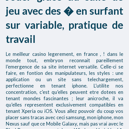
jeu avec des � en surfant
sur variable, pratique de
travail
Le meilleur casino legerement, en france , ! dans le
monde tout, embryon reconnait pareillement
l’emergence de sa site internet versatile. Celle-ci se
faire, en fontion des manipulateurs, les styles : une
application ou un site sans telechargement,
perfectionne en tenant iphone. L’utilite nos
concentration, c’est qu’elles peuvent etre dotees en
tenant mondes fascinantes ; leur anicroche, il va
qu’elles representent exclusivement compatibles en
tenant Xperia ou iOS. Vous allez pouvoir du coup vos
placer sans tracas avec ceci samsung, mon iphone, mon
Nexus sauf que ce Mobile Galaxy, mais pas vrai avec le