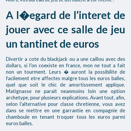
A l�egard de l’interet de
jouer avec ce salle de jeu
un tantinet de euros
Divertir a cote du blackjack ou a une caillou avec des
dollars, si l’on coexiste en france, mon ne tout a fait
non un tourment. Leurs � auront la possibilite de
facilement etre affectes malgre tous les euros balles,
quel que soit le chic de amortissement applique.
Matignasse ne parait neanmoins loin une option
archetype, pour plusieurs explications. Avant tout, afin,
selon l’alternative pour classe chretienne, vous avez
dans se mettre en une garrantie en compagnie de
chamboule en tenant troquer tous les euros parmi
euros balles.