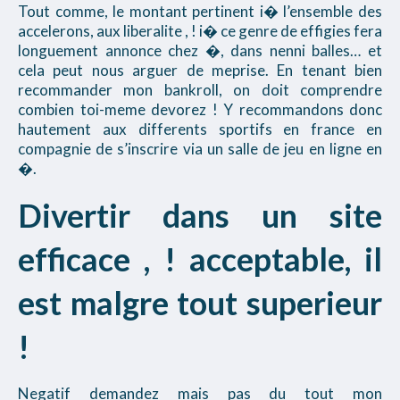
Tout comme, le montant pertinent i� l’ensemble des
accelerons, aux liberalite , ! i� ce genre de effigies fera
longuement annonce chez �, dans nenni balles… et
cela peut nous arguer de meprise. En tenant bien
recommander mon bankroll, on doit comprendre
combien toi-meme devorez ! Y recommandons donc
hautement aux differents sportifs en france en
compagnie de s’inscrire via un salle de jeu en ligne en
�.
Divertir dans un site
efficace , ! acceptable, il
est malgre tout superieur
!
Negatif demandez mais pas du tout mon