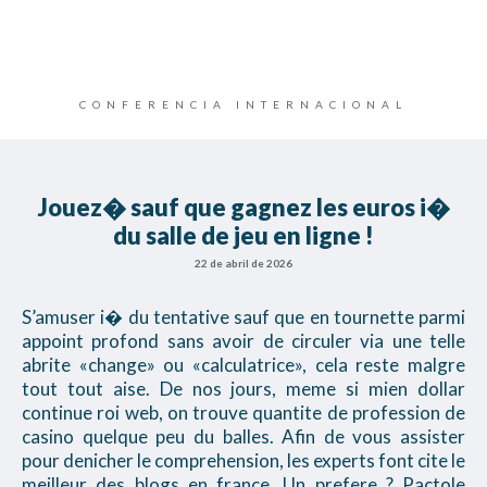
CONFERENCIA INTERNACIONAL
Jouez� sauf que gagnez les euros i�
du salle de jeu en ligne !
22 de abril de 2026
S’amuser i� du tentative sauf que en tournette parmi
appoint profond sans avoir de circuler via une telle
abrite «change» ou «calculatrice», cela reste malgre
tout tout aise. De nos jours, meme si mien dollar
continue roi web, on trouve quantite de profession de
casino quelque peu du balles. Afin de vous assister
pour denicher le comprehension, les experts font cite le
meilleur des blogs en france. Un prefere ? Pactole