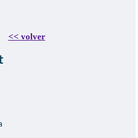
<< volver
t
a