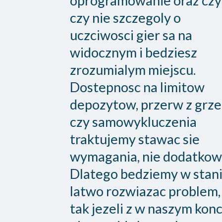
oprogramowanie oraz czy
czy nie szczegoly o
uczciwosci gier sa na
widocznym i bedziesz
zrozumialym miejscu.
Dostepnosc na limitow
depozytow, przerw z grze
czy samowykluczenia
traktujemy stawac sie
wymagania, nie dodatkow
Dlatego bedziemy w stan
latwo rozwiazac problem,
tak jezeli z w naszym konc