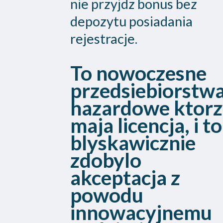
nie przyjdz bonus bez
depozytu posiadania
rejestracje.
To nowoczesne
przedsiebiorstw
hazardowe ktor
maja licencja, i to
blyskawicznie
zdobylo
akceptacja z
powodu
innowacyjnemu