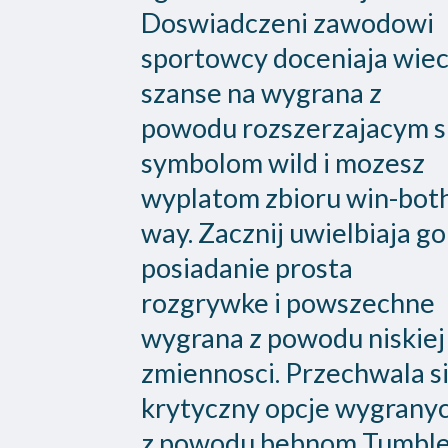
Doswiadczeni zawodowi
sportowcy doceniaja wiec
szanse na wygrana z
powodu rozszerzajacym s
symbolom wild i mozesz
wyplatom zbioru win-bot
way. Zacznij uwielbiaja go
posiadanie prosta
rozgrywke i powszechne
wygrana z powodu niskiej
zmiennosci. Przechwala s
krytyczny opcje wygrany
z powodu bebnom Tumble